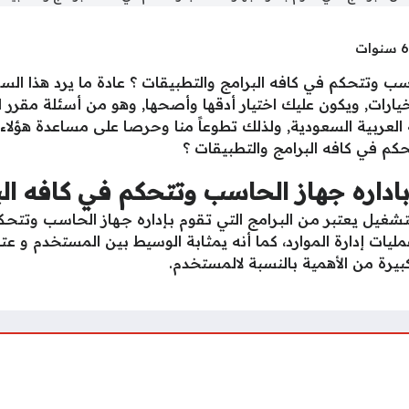
حاسب وتتحكم في كافه البرامج والتطبيقات ؟ عادة ما يرد هذا ال
رات, ويكون عليك اختيار أدقها وأصحها, وهو من أسئلة مقرر ا
 العربية السعودية, ولذلك تطوعاً منا وحرصا على مساعدة هؤلا
حكم في كافه البرامج والتطبيقات ؟
باداره جهاز الحاسب وتتحكم في كافه ال
غيل يـعتبر مـن البـرامج التي تـقوم بـإداره جـهاز الحاسـب وتتحـك
يات إدارة الموارد، كما أنه يمثابة الوسيط بين المستخدم و ع
بيرة من الأهمية بالنسبة لالمستخدم.