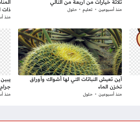
ثلاثة خيارات من أربعة من التالي
المنا
ذات ا
منذ أسبوعين
تعليم
حلول
منذ أس
أين تعيش النباتات التي لها أشواك وأوراق
يبين 
تخزن الماء
جرام.
منذ أسبوعين
حلول
منذ أس