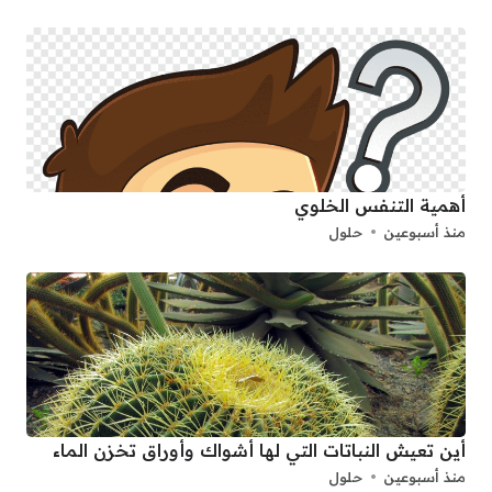
أهمية التنفس الخلوي
منذ أسبوعين
حلول
أين تعيش النباتات التي لها أشواك وأوراق تخزن الماء
منذ أسبوعين
حلول