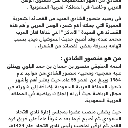
العربي وخاصة في المملكة العربية السعودية .
في رصيد منصور الشادي العديد من القصائد الشعرية
المميزة التي جعلته أهم شعراء الوطن العربي وأهم هذه
القصائد هي قصيدة “الأماكن” التي غناها فنان العرب
محمد عبده ،وقد أصبح حديث السوشيال ميديا بسبب
اتهامه بسرقة بعض القصائد من الشعراء .
من هو منصور الشادي :
اسمه الحقيقي منصور بن حمدان بن حمد البلوي ويطلق
عليه معجبيه ومحبيه منصور الشادي،من مواليد عام
1964 ويبلغ من العمر 55 عاما،حيث يعتبر أهم وأشهر
شعراء المملكة العربية السعودية ،إضافة إلى شهرته في
مجال الرياضة حيث أن له إنجازات رياضية في المملكة
العربية السعودية.
حيث يشغل منصب عضوا بمجلس إدارة نادي الاتحاد
السعودي ،ثم أصبح فيما بعد مشرفاً عاماً على فريق كرة
القدم ،ثم ترقى لمنصب رئيس نادي الاتحاد عام 1424هـ،