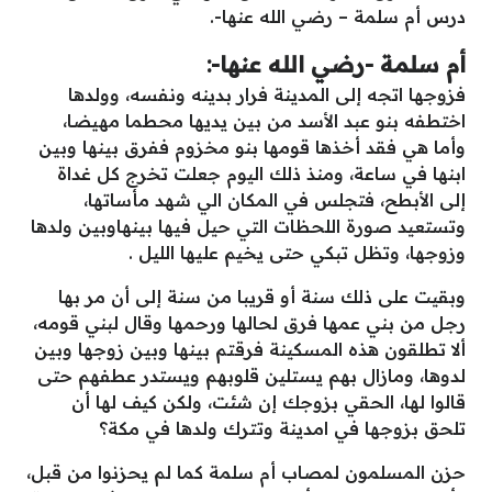
درس أم سلمة – رضي الله عنها-.
أم سلمة -رضي الله عنها-:
فزوجها اتجه إلى المدينة فرار بدينه ونفسه، وولدها
اختطفه بنو عبد الأسد من بين يديها محطما مهيضا،
وأما هي فقد أخذها قومها بنو مخزوم ففرق بينها وبين
ابنها في ساعة، ومنذ ذلك اليوم جعلت تخرج كل غداة
إلى الأبطح، فتجلس في المكان الي شهد مأساتها،
وتستعيد صورة اللحظات التي حيل فيها بينهاوبين ولدها
وزوجها، وتظل تبكي حتى يخيم عليها الليل .
وبقيت على ذلك سنة أو قريبا من سنة إلى أن مر بها
رجل من بني عمها فرق لحالها ورحمها وقال لبني قومه،
ألا تطلقون هذه المسكينة فرقتم بينها وبين زوجها وبين
لدوها، ومازال بهم يستلين قلوبهم ويستدر عطفهم حتى
قالوا لها، الحقي بزوجك إن شئت، ولكن كيف لها أن
تلحق بزوجها في امدينة وتترك ولدها في مكة؟
حزن المسلمون لمصاب أم سلمة كما لم يحزنوا من قبل،