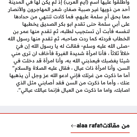
وأطلقوا عليها اسم (أيم العرب) إذ لم يكن لها في المدينة
أحد من ذويها غير صبية صغار، شعر المهاجرون والأنصار
معا بحق أم سلمة عليهم، فما كادت تنتهي من حدادها
على أبي سلمة حتى تقدم ابو بكر الصديق يخطبها
لنفسه فأبت أن تستجيب لطلبه، ثم تقدم منها عمر بن
الخطاب فردته كما ردت صاحبه، ثم تقدم منها رسول الله
-صلى الله عليه وسلم- فقالت له يا رسول الله إن فيّ
خلالاً ثلاثاً ، فأنا امرأة شديدة الغيرة فأخاف ان ترى مني
شيئا يغضبك فيعذبني الله به، وأنا امرأة قد دخلت في
السن، وأنا امرأة ذات عيال ، فقال عليه الصلاة والسلام”
أما ما ذكرت من غرتك فإني ادعو الله عز وجل أن يذهبها
عنك ، وأما ما ذكرت من السن فقد أصابني مثل الذي
اصابك، واما ما ذكرت من العيال فإنما عيالك عيالي”.
من مقالات
alaa rafat