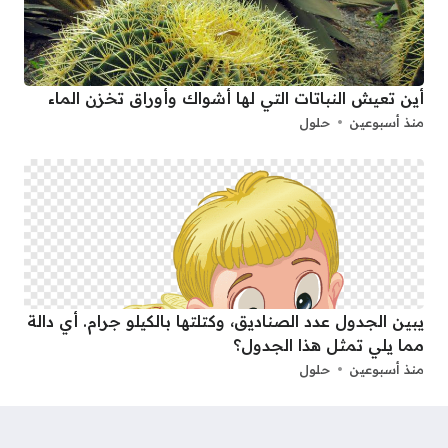
أين تعيش النباتات التي لها أشواك وأوراق تخزن الماء
منذ أسبوعين
حلول
يبين الجدول عدد الصناديق، وكتلتها بالكيلو جرام. أي دالة
مما يلي تمثل هذا الجدول؟
منذ أسبوعين
حلول