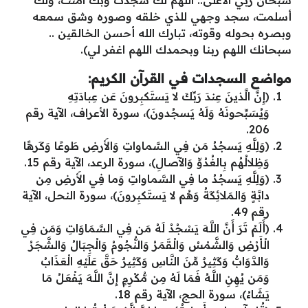
أسلمت، سجد وجهي للذي خلقه وصوره وشق سمعه
وبصره بحوله وقوته، تبارك الله أحسن الخالقين ..
سبحانك اللهم ربنا وبحمدك اللهم اغفر لي).
مواضع السجدات في القرآن الكريم:
(إِنَّ الَّذينَ عِندَ رَبِّكَ لا يَستَكبِرونَ عَن عِبادَتِهِ
وَيُسَبِّحونَهُ وَلَهُ يَسجُدونَ)، سورة الأعراف، الآية رقم
206.
(وَلِلَّهِ يَسجُدُ مَن فِي السَّماواتِ وَالأَرضِ طَوعًا وَكَرهًا
وَظِلالُهُم بِالغُدُوِّ وَالآصالِ)، سورة الرعد، الآية رقم 15.
(وَلِلَّهِ يَسجُدُ ما فِي السَّماواتِ وَما فِي الأَرضِ مِن
دابَّةٍ وَالمَلائِكَةُ وَهُم لا يَستَكبِرونَ)، سورة النحل، الآية
رقم 49.
(أَلَمْ تَرَ أَنَّ اللَّـهَ يَسْجُدُ لَهُ مَن فِي السَّمَاوَاتِ وَمَن فِي
الْأَرْضِ وَالشَّمْسُ وَالْقَمَرُ وَالنُّجُومُ وَالْجِبَالُ وَالشَّجَرُ
وَالدَّوَابُّ وَكَثِيرٌ مِّنَ النَّاسِ وَكَثِيرٌ حَقَّ عَلَيْهِ الْعَذَابُ
وَمَن يُهِنِ اللَّـهُ فَمَا لَهُ مِن مُّكْرِمٍ إِنَّ اللَّـهَ يَفْعَلُ مَا
يَشَاءُ)، سورة الحج، الآية رقم 18.