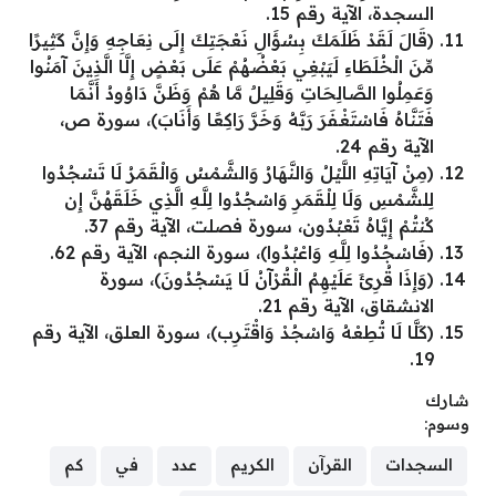
السجدة، الآية رقم 15.
(قَالَ لَقَدْ ظَلَمَكَ بِسُؤَالِ نَعْجَتِكَ إِلَى نِعَاجِهِ وَإِنَّ كَثِيرًا
مِّنَ الْخُلَطَاءِ لَيَبْغِي بَعْضُهُمْ عَلَى بَعْضٍ إِلَّا الَّذِينَ آمَنُوا
وَعَمِلُوا الصَّالِحَاتِ وَقَلِيلٌ مَّا هُمْ وَظَنَّ دَاوُودُ أَنَّمَا
فَتَنَّاهُ فَاسْتَغْفَرَ رَبَّهُ وَخَرَّ رَاكِعًا وَأَنَابَ)، سورة ص،
الآية رقم 24.
(مِنْ آيَاتِهِ اللَّيْلُ وَالنَّهَارُ وَالشَّمْسُ وَالْقَمَرُ لَا تَسْجُدُوا
لِلشَّمْسِ وَلَا لِلْقَمَرِ وَاسْجُدُوا لِلَّـهِ الَّذِي خَلَقَهُنَّ إِن
كُنتُمْ إِيَّاهُ تَعْبُدُون، سورة فصلت، الآية رقم 37.
(فَاسْجُدُوا لِلَّـهِ وَاعْبُدُوا)، سورة النجم، الآية رقم 62.
(وَإِذَا قُرِئَ عَلَيْهِمُ الْقُرْآنُ لَا يَسْجُدُونَ)، سورة
الانشقاق، الآية رقم 21.
(كَلَّا لَا تُطِعْهُ وَاسْجُدْ وَاقْتَرِب)، سورة العلق، الآية رقم
19.
شارك
وسوم:
السجدات
القرآن
الكريم
عدد
في
كم