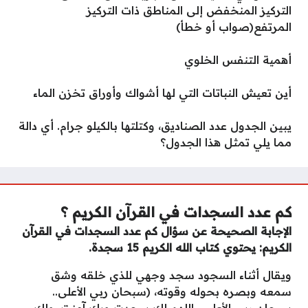
التركيز المنخفض إلى المناطق ذات التركيز
المرتفع(صواب أو خطأ)
أهمية التنفس الخلوي
أين تعيش النباتات التي لها أشواك وأوراق تخزن الماء
يبين الجدول عدد الصناديق، وكتلتها بالكيلو جرام. أي دالة
مما يلي تمثل هذا الجدول؟
كم عدد السجدات في القرآن الكريم ؟
الإجابة الصحيحة عن سؤال كم عدد السجدات في القرآن
الكريم: يحتوي كتاب الله الكريم 15 سجدة.
ويقال أثناء السجود سجد وجهي للذي خلقه وشق
سمعه وبصره بحوله وقوته، (سبحان ربي الأعلى..
سبحان ربي الأعلى.. اللهم لك سجدت وبك آمنت، ولك