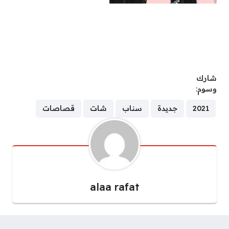
شارك
وسوم:
2021
جديدة
سناب
شات
قصاصات
alaa rafat