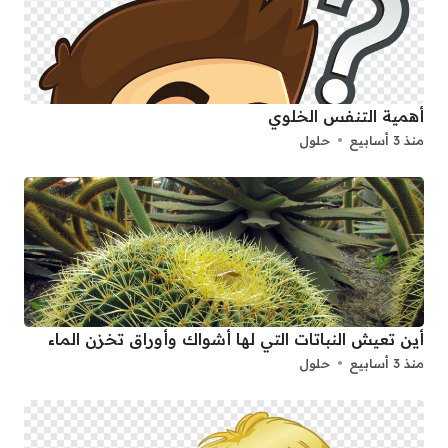
أهمية التنفس الخلوي
منذ 3 أسابيع
حلول
أين تعيش النباتات التي لها أشواك وأوراق تخزن الماء
منذ 3 أسابيع
حلول