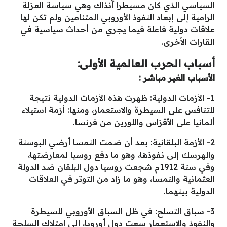
السياسي الذي كان مسيطرا آنذاك وهي سياسة العزلة
الرامية إلى إبعاد النفوذ الأوروبي المتنامين ولم تكن لها
علاقات دولية فاعلة فيما يجري من أحداث سياسية في
القارات الأخرى.
أسباب الحرب العالمية الأولى:
الأسباب الغير مباشر :
1- الأزمات الدولية: ظهرت هذه الأزمات الدولية نتيجة
للتنافس على السيطرة والاستعمار، ومنها: أزمة استيلاء
ألمانيا على الأقزاس واللورين من فرنسا.
2- الأزمة البلقانية: بعد أن ضمت النمسا أرضي البوسنة
والهرسك إلى نفوذها، وهو ما دفع روسيا لمعارضتها،
وفي سنة 1912م شجعت روسيا دول البلقان ضد الدولة
العثمانية والنمسا، وهو ما زاد من التوتر في العلاقات
الدولية بينهما.
3- سباق التسلح: في ظل السباق الأوروبي للسيطرة
والنفوذ والاستعمار سعت دول أوروبا، إلى امتلاك السلحة