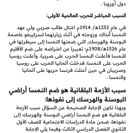
دول أوروبا .
السبب المباشر للحرب العالمية الأولى:
في عام 1232هـ/ 1914م اغتال طالب صربي ولي عهد
النمسا آنذاك وزوجته في أثناء زيارتهما لسراييفو عاصمة
البوسنة والهرسك, التي ضمتها النمسا إلى سيطرتها في
عام 1326هـ/1908م؛ تعبيرا عن اعتراضه على ضم الأقليم
للنمسا فأعلنت النمسا الحرب على صربيا، وأعلنت روسيا
الحرب على النمسا، فدخلت ألمانيا الحرب على روسيا
وصربيان في حين أعنلت فرنسا حربها على ألمانيا
والنمسا .
سبب الأزمة البلقانية هو ضم النمسا أراضي
البوسنة والهرسك إلى نفوذها:
وبهذا تكون الإجابة الصحيحة عن السؤال سبب الأزمة
البلقانية هو ضم النمسا أراضي البوسنة والهرسك إلى
نفوذها، ضمن مادة الدراسات الاجتماعية للصف الأول
الثانوي الفصل الدراسي الثالث وفيما يلي الإجابة