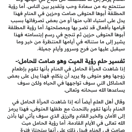
ستتمتع به من سعادة وحب وتقدير بين الناس. أما رؤية
المطلقة أبوها المتوفى صامت وحزين في المنام فهذا
يدل على استياء الأب منها أو من بعض تصرفاتها بسبب
قيامها بأفعال قد تضر بها وبمصلحتها. أما رؤية المطلقة
أبوها المتوفى حزين ثم تنجح في رسم إبتسامته فهذا
يشير إلى ما ستناله في أيامها المنتظرة من خير وما
سيقبل عليها من فرح وسرور وأيام جميلة.
تفسير حلم رؤية الميت وهو صامت للحامل:-
إذا شاهدت المرأة الحامل في المنام بأنها تقوم بإطعام
زوجها وهو متوفى ولا يريد أن يتكلم، فهذا يدل على بعض
المشاكل التي سوف تواجهها في الحياه ولكن سوف
يساعدها الله سبحانه وتعالى.
وقال أهل العلم أيضاً أنه إذا شاهدت المرأة الحامل في
المنام بأنها تقوم بالتحدث مع طفلها المتوفى، فهذا يرمز
إلى الأمان والخير القادم والرزق الذي سوف يأتي لها بأذن
الله تعالى في الأيام القادمة. أما رؤية الحامل ميت
صامت في المنام فيدل ذلك على أنها ستجتاز فترة