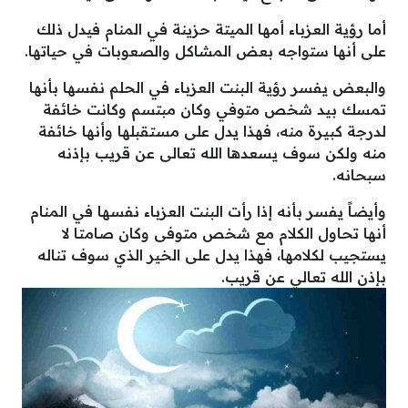
أما رؤية العزباء أمها الميتة حزينة في المنام فيدل ذلك
على أنها ستواجه بعض المشاكل والصعوبات في حياتها.
والبعض يفسر رؤية البنت العزباء في الحلم نفسها بأنها
تمسك بيد شخص متوفي وكان مبتسم وكانت خائفة
لدرجة كبيرة منه، فهذا يدل على مستقبلها وأنها خائفة
منه ولكن سوف يسعدها الله تعالى عن قريب بإذنه
سبحانه.
وأيضاً يفسر بأنه إذا رأت البنت العزباء نفسها في المنام
أنها تحاول الكلام مع شخص متوفى وكان صامتا لا
يستجيب لكلامها، فهذا يدل على الخير الذي سوف تناله
بإذن الله تعالي عن قريب.