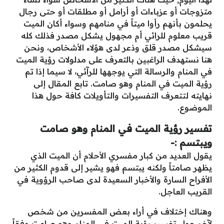
متزوجات أو عزباءات أو أرامل أو مطلقات أو حتى رجال
يحلمون بأنهم رأوا ميتاً في منامهم وسواء أكان الميت
قريب معلوم للرائي أم مجهول يشكل مصدر فذلك كله
سيشكل مصدر قلق وذعر لدى هؤلاء الأشخاص، ونحن
هنا نستهدف الراغبين بالتعرف على مدلولات رؤية الميت
في المنام والرسالة التي يوجهها للرآئي، لا سيما إذا تم
رؤية الميت في المنام وهو صامت. تابع المقال إلى
نهايته لتتعرف التفسيرات والتأويلات كافة حول هذا
الموضوع.
تفسير رؤية الميت في المنام وهو صامت
ويبتسم :-
يقول العديد من كبار مفسري الأحلام أن الميت الذي
يظهر صامتاً ولكنه يبتسم فهو يشير إلى قدوم الكثير من
الأفراح السارة والأخبار السعيدة لدى صاحب الرؤوية في
القريب العاجل.
وهناك إختلاف في أراء بعض المفسرين من شخص
لآخر حول تفسير رؤية الميت في المنام وهو صامت وفقاً