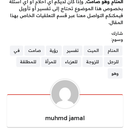
المنام وهو صامت
, وإذا كان لديكم أي أحلام أو أي أسئلة
بخصوص هذا الموضوع تحتاج إلى تفسير أو تأويل
فيمكنكم التواصل معنا عبر قسم التعلقيات الخاص بهذا
المقال.
شارك
وسوم:
المنام
الميت
تفسير
رؤية
صامت
في
للرجل
للزوجة
للعزباء
للمرأة
للمطلقة
وهو
muhmd jamal