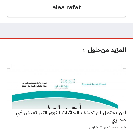
alaa rafat
المزيد من
حلول
أين يحتمل أن تصنف البدائيات النوى التي تعيش في
مجاري
منذ أسبوعين
حلول