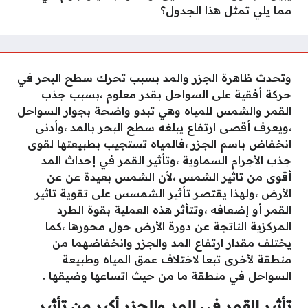
مما يلي تمثل هذا الجدول؟
وتحدث ظاهرة الجزر والمد بسبب تحرك سطح البحر في
حركة أفقية على السواحل بقدر معلوم ،بسبب جذب
القمر والشمس للمياه وهي تبدو واضحة بجوار السواحل
،ويعرف أقصى ارتفاع يبلغه سطح البحر بالمد ،وأدنى
انخفاض باسم الجزر ،فالمياه تستجيب بطبيعتها لقوى
جذب الأجرام السماوية ،وتأثير القمر في إحداث المد
أقوى من تاثير الشمس ،لأن الشمس بعيدة عن عن
الأرض ،ولهذا يقتصر تأثير الشمسس على تقوية تاثير
القمر أو إضعافه ،وتتأثر هذه العملية بقوة الطرد
المركزية الناتجة عن دورة الأرض حول محورها ،كما
يختلف مقدار ارتفاع المد والجزر وانخفاضهما من
منطقة لأخرى تبعا لاختلاف عمق المياه وطبيعة
السواحل في منطقة ما من حيث اتساعها وضيقها .
تأثير القمر في المد والجزر أكبر من تأثير