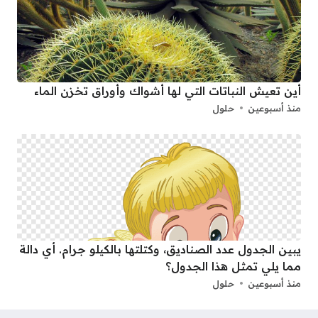
أين تعيش النباتات التي لها أشواك وأوراق تخزن الماء
منذ أسبوعين
حلول
يبين الجدول عدد الصناديق، وكتلتها بالكيلو جرام. أي دالة
مما يلي تمثل هذا الجدول؟
منذ أسبوعين
حلول