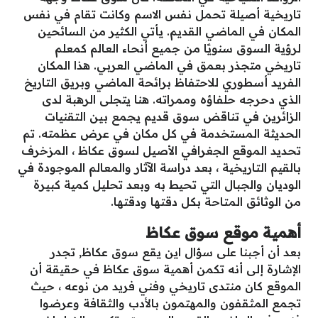
تاريخية أصيلة تحمل نفس الاسم وكانت تقام في نفس
المكان في الماضي القديم. يأتي الكثير من السائحين
لرؤية السوق سنويًا من جميع أنحاء العالم كمعلم
تاريخي متجذر بعمق في الماضي العربي. هذا المكان
الفريد أسطوري للاحتفاظ برائحة الماضي وبريق التاريخ
الذي دحرجه حلفاؤه وممراته. هنا يتجلى الرهبة لدى
الزائرين في تناقض سوق قديم يجمع بين التقنيات
الحديثة المستخدمة في كل مكان في عرض عظمته. تم
تحديد الموقع الجغرافي الأصيل لسوق عكاظ ، المزخرف
بالقيم التاريخية ، بعد دراسة الآثار والمعالم الموجودة في
الوديان والجبال التي تحيط به وبعد تحليل كمية كبيرة
من الوثائق المتاحة بكل دقتها ودقتها.
أهمية موقع سوق عكاظ
بعد أن أجبنا على سؤال اين يقع سوق عكاظ, تجدر
الإشارة إلى أنه تكمن أهمية سوق عكاظ في حقيقة أن
الموقع كان منتدى تاريخي وفني فريد من نوعه ، حيث
تجمع المثقفون والمهتمون بالأدب والثقافة وعرضوا