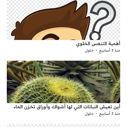
أهمية التنفس الخلوي
منذ 3 أسابيع
حلول
أين تعيش النباتات التي لها أشواك وأوراق تخزن الماء
منذ 3 أسابيع
حلول