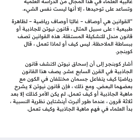
غالبية العلماء في هذا المجال من الدراسة العلمية
وتساعد على توحيدها ، إلا أنها ليست نفس الشيء.
“القوانين هي أوصاف – غالبًا أوصاف رياضية – لظاهرة
طبيعية ؛ على سبيل المثال ، قانون نيوتن للجاذبية أو
قانون مندل للتشكيلة المستقلة. هذه القوانين تصف
ببساطة الملاحظة. ليس كيف أو لماذا تعمل ، قال
كوبنجر.
أشار كوبنجر إلى أن إسحاق نيوتن اكتشف قانون
الجاذبية في القرن السابع عشر. يصف هذا القانون
رياضيًا كيف يتفاعل جسمان مختلفان في الكون مع
بعضهما البعض. ومع ذلك ، فإن قانون نيوتن لا يشرح
ماهية الجاذبية أو كيف تعمل. لم يكن الأمر كذلك إلا بعد
ثلاثة قرون ، عندما طور ألبرت أينشتاين نظرية النسبية ،
بدأ العلماء في فهم ماهية الجاذبية وكيف تعمل.