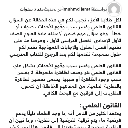
بواسطة
muhmd jamal
آخر تحديث
منذ 3 سنوات
لكل طلابنا الأعزاء نجيب لكم في هذه المقالة عن السؤال
القانون العلمي يفسر سبب وقوع الأحداث ، صواب أو
خطأ ، وهو سؤال مهم ضمن أ\سئلة مادة العلوم للصف
الأول الإعدادي الفصل الدراسي الأول ، وحرصا منا على
تقديم أفضل الحلول والإجابات النموذجية نقدم لكم
حلول صحيحة نقدمها لكم بعد الرجوع للكتاب المدرسي.
القانون العلمي يفسر سبب وقوع الأحداث, بشكل عام،
القانون العلمي هو وصف لظاهرة ملحوظة. لا يفسر
سبب وجود الظاهرة أو سببها. يسمى تفسير الظاهرة
بالنظرية العلمية. من المفاهيم الخاطئة أن تتحول
النظريات إلى قوانين مع البحث الكافي.
القانون العلمي :
يعتقد الكثير من الناس أنه إذا وجد العلماء دليلًا يدعم
فرضية ما ، يتم ترقية الفرضية إلى نظرية ، وإذا تبين أن
النظرية صحيحة ، يتم ترقيتها إلى قانون. هذا ليس كيف