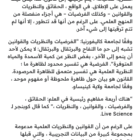
يعمل على الإطلاق. في الواقع ، الحقائق والنظريات
والقوانين – وكذلك الفرضيات – هي أجزاء منفصلة من
المنهج العلمي. على الرغم من أنها قد تتطور ، إلا أنها لم
تتم ترقيتها إلى شيء آخر.
وفقًا لجامعة كاليفورنيا: “الفرضيات والنظريات والقوانين
تشبه إلى حدٍ ما التفاح والبرتقال والبرتقال: لا يمكن لأحد
أن ينمو إلى الآخر ، بغض النظر عن كمية الأسمدة والمياه
المتوفرة”. الفرضية هي تفسير محدود لظاهرة ما ؛
النظرية العلمية هي تفسير متعمق للظاهرة المرصودة.
القانون هو بيان حول ظاهرة ملحوظة أو مفهوم موحد ،
وفقًا لجامعة ولاية كينيساو.
“هناك أربعة مفاهيم رئيسية في العلم: الحقائق ،
والفرضيات ، والقوانين ، والنظريات ،” كما قال كوبنجر لـ
Live Science.
على الرغم من أن القوانين والنظريات العلمية مدعومة
بمجموعة كبيرة من البيانات التجريبية ، والتي قبلها