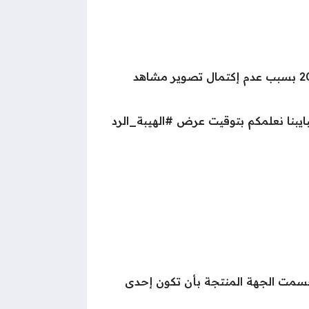
أعلن الفنان السوري تيم الحسن عن خروج مسلسل ” الهيبة ” الجزء الرابع من السباق الرمضاني للعام 2020 بسبب عدم إكتمال تصوير مشاهد
يبنا نعلمكم بتوقيت عرض #الهيبة_الرد
 حسمت الجهة المنتجة بأن تكون إحدى