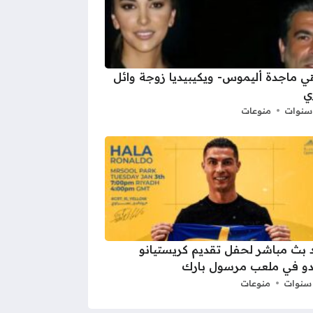
 ماجدة أليموس- ويكيبيديا زوجة وائل
ي
منوعات
بث مباشر لحفل تقديم كريستيانو
لدو في ملعب مرسول بارك
منوعات