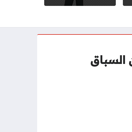
 السباق