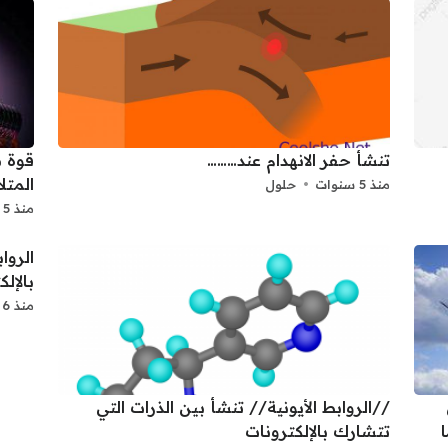
تنشأ حفر الانهدام عند………
قوة م
المتل
منذ 5 سنوات
حلول
منذ 5 سنوات
الروا
بالإل
منذ 6 سنوات
//الروابط الأيونية// تنشأ بين الذرات التي
تتشارك بالإلكترونات