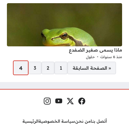
ماذا يسمى صغير الضفدع
منذ 6 سنوات
حلول
صفحات:
4
« الصفحة السابقة
1
2
3
فيسبوك
منصة إكس
يوتيوب
إنستغرام
مواقع التواصل
أتصل بنا
من نحن
سياسة الخصوصية
الرئيسية