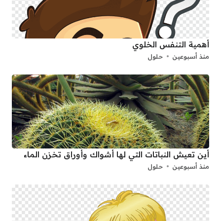
أهمية التنفس الخلوي
منذ أسبوعين
حلول
أين تعيش النباتات التي لها أشواك وأوراق تخزن الماء
منذ أسبوعين
حلول