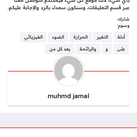
بأي شيء؛ لأننا موقع كل شيء فيمكنكم التواصل معنا
عبر قسم التعليقات، وسنكون سعداء بالرد والإجابة عليكم.
شارك
وسوم:
أدلة
التغير
الحرارة
الضوء
الفيزيائي
على
و
والرائحة
يعد كل من
muhmd jamal