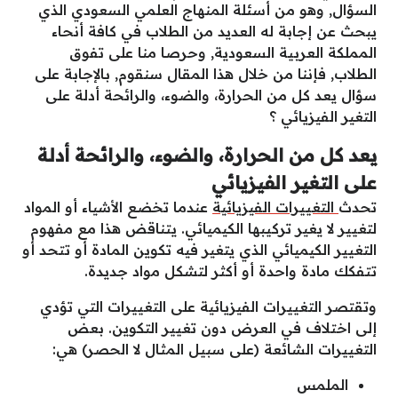
السؤال, وهو من أسئلة المنهاج العلمي السعودي الذي
يبحث عن إجابة له العديد من الطلاب في كافة أنحاء
المملكة العربية السعودية, وحرصا منا على تفوق
الطلاب, فإننا من خلال هذا المقال سنقوم, بالإجابة على
سؤال يعد كل من الحرارة، والضوء، والرائحة أدلة على
التغير الفيزيائي ؟
يعد كل من الحرارة، والضوء، والرائحة أدلة
على التغير الفيزيائي
تحدث
التغييرات الفيزيائية
عندما تخضع الأشياء أو المواد
لتغيير لا يغير تركيبها الكيميائي. يتناقض هذا مع مفهوم
التغيير الكيميائي الذي يتغير فيه تكوين المادة أو تتحد أو
تتفكك مادة واحدة أو أكثر لتشكل مواد جديدة.
وتقتصر التغييرات الفيزيائية على التغييرات التي تؤدي
إلى اختلاف في العرض دون تغيير التكوين. بعض
التغييرات الشائعة (على سبيل المثال لا الحصر) هي:
الملمس