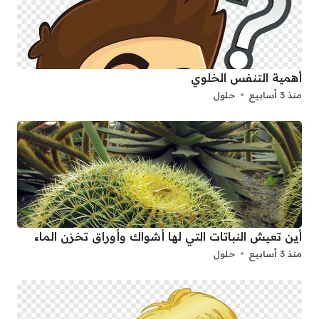
أهمية التنفس الخلوي
منذ 3 أسابيع
حلول
أين تعيش النباتات التي لها أشواك وأوراق تخزن الماء
منذ 3 أسابيع
حلول