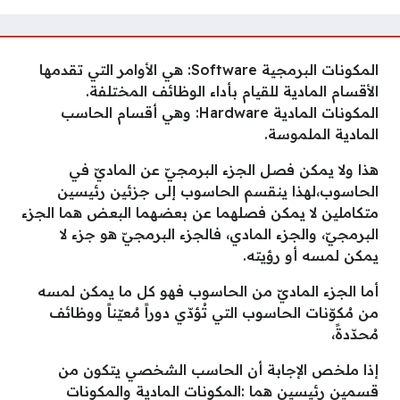
المكونات البرمجية Software: هي الأوامر التي تقدمها
الأقسام المادية للقيام بأداء الوظائف المختلفة.
المكونات المادية Hardware: وهي أقسام الحاسب
المادية الملموسة.
هذا ولا يمكن فصل الجزء البرمجيّ عن الماديّ في
الحاسوب،لهذا ينقسم الحاسوب إلى جزئين رئيسين
متكاملين لا يمكن فصلهما عن بعضهما البعض هما الجزء
البرمجيّ، والجزء المادي، فالجزء البرمجيّ هو جزء لا
يمكن لمسه أو رؤيته.
أما الجزء الماديّ من الحاسوب فهو كل ما يمكن لمسه
من مُكوّنات الحاسوب التي تُؤدّي دوراً مُعيّناً ووظائف
مُحدّدةً،
إذا ملخص الإجابة أن الحاسب الشخصي يتكون من
قسمين رئيسين هما :المكونات المادية والمكونات