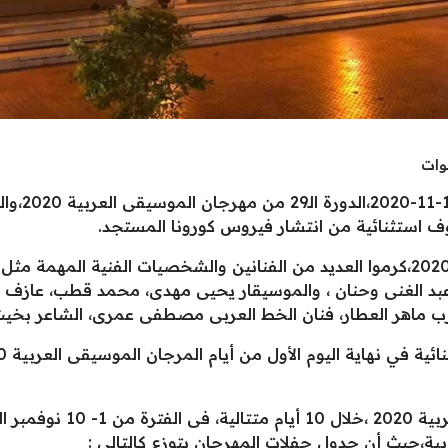
افتتحت وزي
ف استثنائية من انتشار فيروس كورونا المستجد.
القائمون على مهرجان الموسيقى العربية 2020،كرموا العديد من الفنانين والشخصيات 
بد الغنى وحنان ، والموسيقار يحيى مهدى، محمد قطب، عازف ا
طرب ماهر العطار، فنان الخط العربى مصطفى عمرى، الشاعر بخي