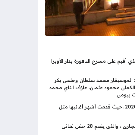
رة الثقافة المصرية يوم الأحد 1-11-2020،الدورة الـ29 من مهرجان الموسيقى العربية 2020،والذي أقيم على مسرح النافورة بدار الأوبرا
الفنية المهمة مثل: الموسيقار محمد سلطان وحلمى بكر
لكمان محمود عثمان، عازف الناي محمد
ت بيومى.
وقد أحيت المطربة نادية مصطفي فقرة غنائية في نهاية اليوم الأول من أيام المرجان الموسيقى العربية 2020 ،حيث قدمت أشهر أغانيها مثل
هذا وتتواصل ليالى مهرجان الموسيقى العربية 2020 ،خلال 10 أيام متتالية، فى الفترة من 1- 10 نوفمبر الجارى ، والذى يضم 28 حفل غنائى