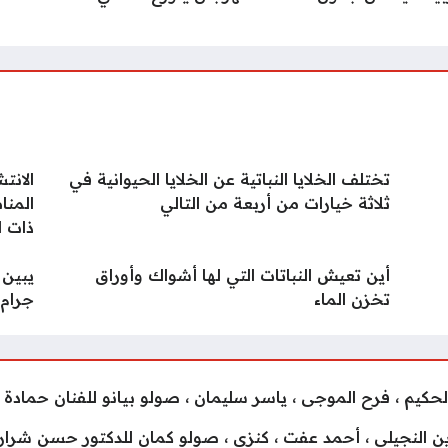
تختلف الخلايا النباتية عن الخلايا الحيوانية في
الانت
ثلاثة خيارات من أربعة من التالي
المنا
ذات ا
أين تعيش النباتات التي لها أشواك وأوراق
يبين 
تخزن الماء
جرام.
صابرين النجيلى ، أحمد عفت ، كنزى ، صولو كمان للدكتور حسن شرا