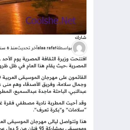
شارك
بواسطة
alaa rafat
آخر تحديث
منذ 6 سنوات
المصرية ،حيث يقام هذا العام في ظل ظرو
وجمال سلامة، وفريق الأصدقاء وهم منى ع
عبدالنبي، الباحثة ماجدة عبدالسميع، الم
“سلامات” و”بكرة تعرف”.
وموسيقى بمشاركة 93 فنان من 5 دول عربية،حيث أن جدول حفلات المهرجان يتوزع كالتالي :