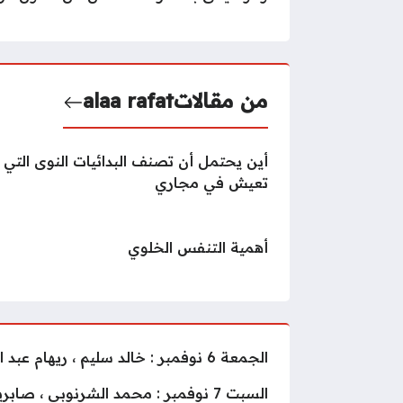
من مقالات
alaa rafat
أين يحتمل أن تصنف البدائيات النوى التي
تعيش في مجاري
أهمية التنفس الخلوي
الجمعة 6 نوفمبر : خالد سليم ، ريهام عبد الحكيم ، فرح الموجى ، ياسر سليمان ، صولو بيانو للفنان حمادة النجار ، بقيادة المايسترو محمد الموجى .
السبت 7 نوفمبر : محمد الشرنوبى ، 