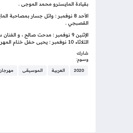
بقيادة المايسترو محمد الموجى .
الأحد 8 نوفمبر : وائل جسار بمصاحبة 
القصبجي .
الإثنين 9 نوفمبر : مدحت صالح ، و الفنان سعد رمضان ، إيمان عبد الغنى ، صولو بيانو عمرو سليم ، بمصاحبة المايسترو أحمد عامر .
الثلاثاء 10 نوفمبر : يحيى حفل ختام المهرجان صابر الرباعى بمصاحبة المايسترو هانى فرحات .
شارك
وسوم:
2020
العربية
الموسيقى
مهرجان