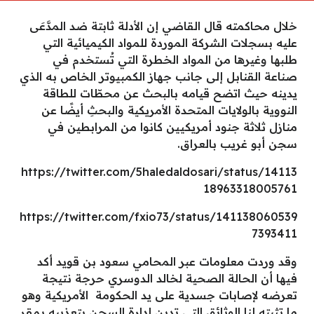
خلال محاكمته قال القاضي إن الأدلة ثابتة ضد المدَّعَى
عليه بسجلات الشركة الموردة للمواد الكيميائية التي
طلبها وغيرها من المواد الخطرة التي تُستخدم في
صناعة القنابل إلى جانب جهاز الكمبيوتر الخاص به الذي
يدينه حيث اتضح قيامه بالبحث عن محطّات للطاقة
النووية بالولايات المتحدة الأمريكية والبحثِ أيضًا عن
منازل ثلاثة جنود أمريكيين كانوا من المرابطين في
سجن أبو غريب بالعراق.
https://twitter.com/5haledaldosari/status/14113
18963318005761
https://twitter.com/fxio73/status/141138060539
7393411
وقد وردت معلومات عبر المحامي سعود بن قويد أكد
فيها أن الحالة الصحية لخالد الدوسري حرجة نتيجة
تعرضه لإصابات جسدية على يد الحكومة الأمريكية وهو
ما تثبته لنا الوثائق التي تدين إدارة السجن بتعذيبه بمقر