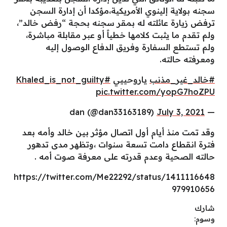
سجنه بولاية إلينوي الأمريكية،مؤكدا أن إدارة السجن
ترفض زيارة عائلته له بمقر سجنه بحجة “رفض خالد”،
ولم تقدم ما يثبت كلامها خطياً أو عبر مقابلة مباشرة،
ولم تستطع السفارة وفريق الدفاع الوصول إليه
ومعرفته حالته.
#خالد_غير_مذنب
ياروحييي
#Khaled_is_not_guilty
pic.twitter.com/yopG7hoZPU
July 3, 2021
— dan (@dan33163189)
وقد تمت منذ أيام أول اتصال مؤثر بين خالد وأمه بعد
فترة انقطاع دامت تسعة سنوات ،وتظهر مدى تدهور
حالته الصحية وعدم قدرته على معرفة صوت أمه .
https://twitter.com/Me22292/status/1411116648
979910656
شارك
وسوم: