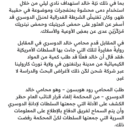
بما في ذلك نيّة خالد استهداف نادي ليلي من خلالِ
استخدام دمى محشوة بمتفجرات وموضوعة في حقيبة
ظهر، وكان تفتيشُ الشرطة الفدرالية لمنزلِ الدوسري قد
أسفر عن العثور على حمض كبريتيك وحمض نيتريك
مُرَكَّزَيْنِ عدى عن بعضِ الأوعية والأسلاك.
في المقابل قدم محامي خالد الدوسري في المقابل
روايةً مغايرةً لتلكَ التي جاءت بها السلطات الأمريكيّة
،فقد قال أن خالد فعلًا قد طلب كمية من المواد
الكيميائية من مدينة برلنغتون في ولاية نورث كارولينا
عبر شركة شحن لكّن ذلك لأغراض البحث والدراسة لا
غير.
طلبَ المحامي رود هوبسون – وهو محامي خالد
الدوسري – من المحكمة إلغاء قرار النائب العام حظر
الكشف على الأدلة التي جمعتها السلطات لإدانةِ الدوسري
وأن يتم السماح لفريق الدفاع بالإطلاع على المعلومات
السرية التي جمعتها السلطات لكنّ المحكمة رفضت
ذلك.