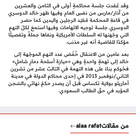
وقد عُقدت جلسة محاكمةٍ أولى في الثامن والعشرين
من آذار/مارس من نفسِ العام وفيها ظهر خالد الدوسري
في قاعةِ المحكمة مُقيّد الرجلين واليدين كما حضر
الدوسري جلسة توجيه الاتهامات وفيها استمعَ لكلّ التهم
التي وجّهتها له السلطات الأمريكيّة ونفاها جملةً وتفصيلًا
مؤكدًا للقاضية أنه غير مذنب.
بعد عامينِ من الاعتقال خُفّض عدد التهم الموجّهة إلى
خالد إلى تهمةٍ واحدةٍ وهي «حيازة أسلحة دمارٍ شاملٍ»
فحُوكم بناءً على هذه التهمة في الثالث عشر من تشرين
الثاني/نوفمبر 2013 في إحدى محاكم الدولة في مدينة
أماريلو بولاية تكساس قبل أن يصدر حكمٌ نهائي بالسّجن
المؤبد في حقّ الطالب السعودي.
من مقالات
alaa rafat