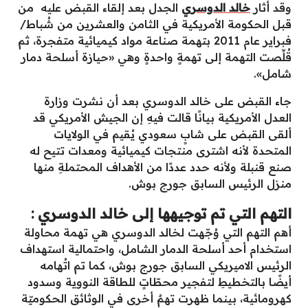
وقد أثار
خالد الدوسري
الجدل بعد إلقاء القبض عليه من
قبل الحكومة الأمريكية في الثامن والعشرين من شُباط/
فبراير عام 2011 بتهمة صناعة مواد كيميائية متفجرة، ثم
قُلِّصت التهمة إلى تهمةٍ واحدةٍ وهي «حيازة أسلحة دمار
شامل».
جاء القبض على خالد الدوسري بعد أن نشرت وزارة
العدل الأمريكية بيانًا قالت فيهِ إن الجيش الأمريكي قد
ألقى القبض على شابٍ سعودي يُقيم في الولايات
المتحدة لأنه اشترى منتجات كيميائية ومعدات تتيح له
صنع قنبلة ولأنه حدد عددًا من الأهداف المحتملةِ منها
منزل الرئيس السابق جورج بوش.
التهم التي تم توجيهها إلى خالد الدوسري :
أهم التهم التي وُجّهت لخالد الدوسري هي تهمة محاولة
استخدام أحد أسلحة الدمار الشامل، واحتمالية استهداف
الرئيس الاميريكي السابق جورج بوش، كما تم اتُهامه
أيضًا بالتخطيطِ لتفجير محطّاتٍ للطاقة النووية وسدود
كهرومائية، بينما ظهرت تهمٌ أخرى في الوثائق الحكوميّة