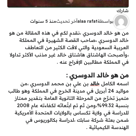
شارك
بواسطة
alaa rafat
آخر تحديث
منذ 5 سنوات
من هو خالد الدوسري ،نقدم لكم في هذه المقالة من هو
خالد الدوسري ،صاحب القصة الشهيرة في المملكة
العربية السعودية والتي لاقت الكثير من التعاطف
،وأصبحت الهاشتاق هاشتاق خالد غير مذنب الأكثر تداولا
في المملكة مطالبين الإفراج عنه .
من هو خالد الدوسري :
اسمه الكامل
خالد
بن علي بن محمد الدوسري ،من
مواليد 24 أبريل في مدينة الخرج في المملكة وهو طالب
متميز تخرَّج من المرحلة الثانوية العامة بتقدير ممتاز
بنسبة 99.32%،ومن ثم تم ابتُعاثه لكفاءته عام 2008
للدراسة في ولاية تكساس بالولايات المتحدة الأمريكية
ضمن بعثة شركة سابك ،لدراسة بكالوريوس في
الهندسة الكيميائية .