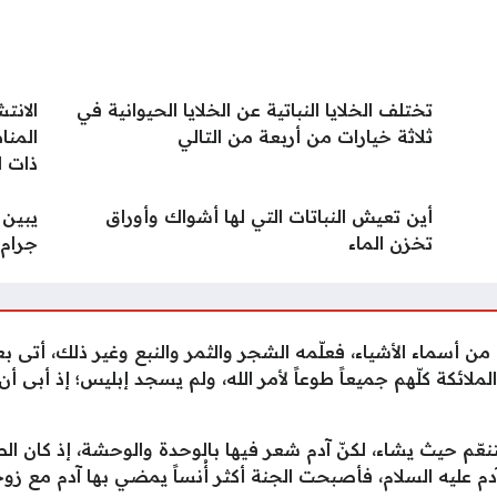
تختلف الخلايا النباتية عن الخلايا الحيوانية في
الانت
ثلاثة خيارات من أربعة من التالي
المنا
ذات ا
أين تعيش النباتات التي لها أشواك وأوراق
يبين 
تخزن الماء
جرام.
 من أسماء الأشياء، فعلّمه الشجر والثمر والنبع وغير ذلك، أتى بع
لائكة كلّهم جميعاً طوعاً لأمر الله، ولم يسجد إبليس؛ إذ أبى أن 
عّم حيث يشاء، لكنّ آدم شعر فيها بالوحدة والوحشة، إذ كان ا
آدم عليه السلام، فأصبحت الجنة أكثر أُنساً يمضي بها آدم مع زو