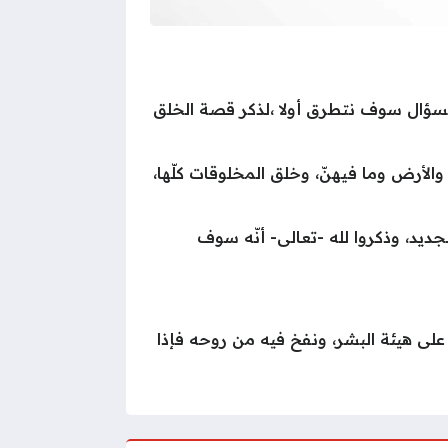
 السؤال سوف نتطرق أولا ،لذكر قصة الخلق
الأرض وما فيهنّ، وخلق المخلوقات كلّها،
ديد، وذكروا لله -تعالى- أنّه سوف
- على هيئة البشر، ونفخ فيه من روحه فإذا