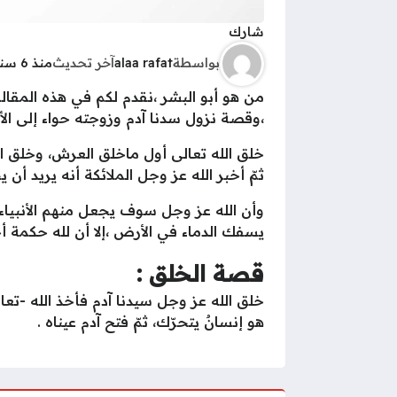
شارك
بواسطة
alaa rafat
آخر تحديث
منذ 6 سنوات
من هو أبو البشر ،نقدم لكم في هذه المقال
،وقصة نزول سدنا آدم وزوجته حواء إلى ال
خلق الله تعالى أول ماخلق العرش، وخلق ال
ثمّ أخبر الله عز وجل الملائكة أنه يريد أن
وأن الله عز وجل سوف يجعل منهم الأنبياء 
يسفك الدماء في الأرض ،إلا أن لله حكمة أ
قصة الخلق :
خلق الله عز وجل سيدنا آدم فأخذ الله -تعال
هو إنسانٌ يتحرّك، ثمّ فتح آدم عيناه .