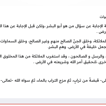
ة الإجابة عن سؤال من هو أبو البشر ،ولكن قبل الإجابة عن هذا
أرض .
ملائكة، وخلق الجنّ الصالح منهم وغير الصالح، وخلق السماوات و
 يجعل خليفةً في الأرض. وهم البشر.
والرسل و الصالحون ، وقد استغرب الملائكة من هذا المخلوق الج
خرى ،لتحقيق أمر الله وشريعته في الأرض .
ى- قبضةً من ترابٍ، ثمّ مزج التراب بالماء، ثمّ سواه الله -تعالى