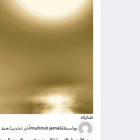
شارك
بواسطة
muhmd jamal
آخر تحديث
منذ 6 سنوات
من الأدعية التي تقال عند هبوب الريح ؟ من