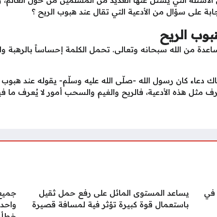
جابة على سؤال من الأدعية التي تقال عند هبوب الريح ؟
بوب الريح
ساعدة من الله سبحانه وتعالى. تحمل الكلمة إحساساً بالرهبة 
ناك دعاء كان رسول الله -صلّى الله عليه وسلّم- يقوله عند هبو
مثل هذه الأدعية، فالريح والغيم والسحب أمور لا يُعرف ما في
بط مفاضلة القبول الجامعي 2025 2026 في
يساعد المستوى المائل على رفع حمل ثقيل
جميع 
باستعمال قوة كبيرة تؤثر فية لمسافة قصيرة
واحدة
خطأ