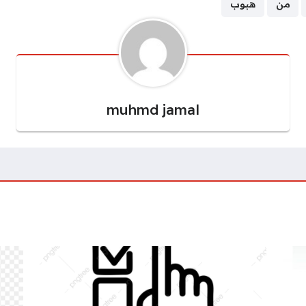
من
هبوب
muhmd jamal