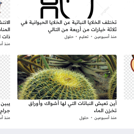
تختلف الخلايا النباتية عن الخلايا الحيوانية في
الانت
ثلاثة خيارات من أربعة من التالي
المنا
ذات ا
منذ أسبوعين
تعليم
حلول
منذ أس
أين تعيش النباتات التي لها أشواك وأوراق
يبين 
تخزن الماء
جرام.
منذ أسبوعين
حلول
منذ أس