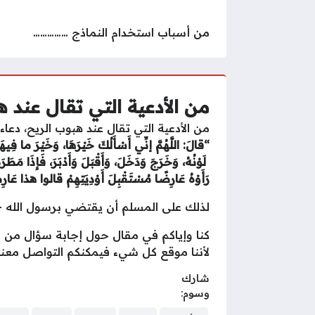
من أسباب استخدام النماذج ……………
من الأدعية التي تقال عند ه
من الأدعية التي تقال عند هبوب الريح، دعاء
“
قالَ:
اللَّهُمَّ
إنِّي
أَسْأَلُكَ
خَيْرَهَا،
وَخَيْرَ
ما
فِيهَ
لَوْنُهُ،
وَخَرَجَ
وَدَخَلَ،
وَأَقْبَلَ
وَأَدْبَرَ،
فَإِذَا
مَطَرَ
رَأَوْهُ
عَارِضًا
مُسْتَقْبِلَ
أَوْدِيَتِهِمْ
قالوا
هذا
عَار
لذلك على المسلم أن يقتضي برسول الله -صل
كنا وإياكم في مقال حول إجابة سؤال من ال
لأننا موقع كل شيء فيمكنكم التواصل معنا 
شارك
وسوم: