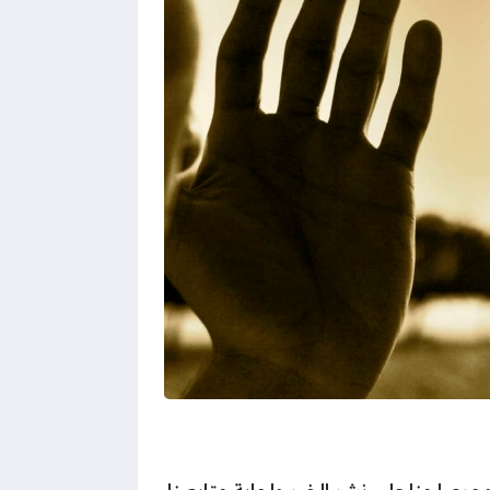
حرصا منا على نشر الخير وإجابة متابعينا