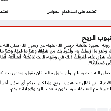
تعتمد على استخدام الحواس
تعتمد
بوب الريح
 روته السيدة عائشة -رضي الله عنها- عن رسول الله صلّى الله عل
ا،
وَخَيْرَ
ما
أُرْسِلَتْ
به،
وَأَعُوذُ
بكَ
مِن
شَرِّهَا،
وَشَرِّ
ما
فِيهَا،
وَشَرِّ
ما
تْ،
سُرِّيَ
عنْه،
فَعَرَفْتُ
ذلكَ
في
وَجْهِهِ،
قالَتْ
عَائِشَةُ:
فَسَأَلْتُهُ،
فَقال
ِضٌ
مُمْطِرُنَا”
.
ّى الله عليه وسلّم- وأن يقول مثلما كان يقول، ويدعي بدعائه ع
أدعية التي تقال عند هبوب الريح, وإذا كان لديكم أي سؤال أخر
عبر قسم التعليقات، وسنكون سعداء بالرد والإجابة عليكم.