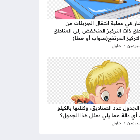
شار هي عملية انتقال الجزيئات من
طق ذات التركيز المنخفض إلى المناطق
لتركيز المرتفع(صواب أو خطأ)
بوعين
حلول
الجدول عدد الصناديق، وكتلتها بالكيلو
 أي دالة مما يلي تمثل هذا الجدول؟
بوعين
حلول