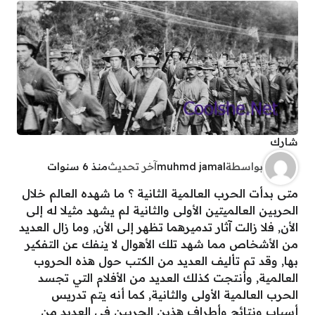
شارك
بواسطة
muhmd jamal
آخر تحديث
منذ 6 سنوات
متى بدأت الحرب العالمية الثانية ؟ ما شهده العالم خلال
الحربين العالميتين الأولى والثانية لم يشهد مثيلا له إلى
الأن, فلا زالت آثار تدميرهما تظهر إلى الأن, وما زال العديد
من الأشخاص مما شهد تلك الأهوال لا ينفك عن التفكير
بها, وقد تم تأليف العديد من الكتب حول هذه الحروب
العالمية, وأنتجت كذلك العديد من الأفلام التي تجسد
الحرب العالمية الأولى والثانية, كما أنه يتم تدريس
أسباب ونتائح وأطراف هذين الحربين في العديد من