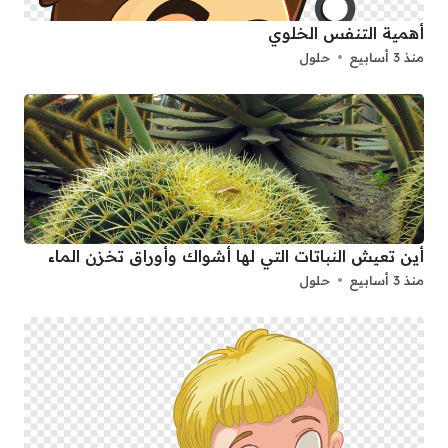
أهمية التنفس الخلوي
منذ 3 أسابيع
حلول
أين تعيش النباتات التي لها أشواك وأوراق تخزن الماء
منذ 3 أسابيع
حلول