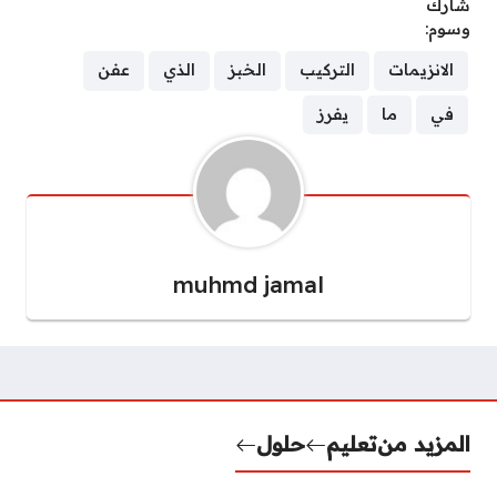
شارك
وسوم:
الانزيمات
التركيب
الخبز
الذي
عفن
في
ما
يفرز
muhmd jamal
المزيد من
تعليم
حلول