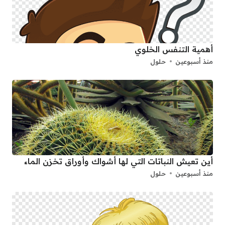
أهمية التنفس الخلوي
منذ أسبوعين
حلول
أين تعيش النباتات التي لها أشواك وأوراق تخزن الماء
منذ أسبوعين
حلول