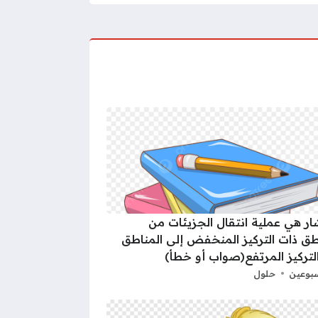
شار هي عملية انتقال الجزيئات من
طق ذات التركيز المنخفض إلى المناطق
لتركيز المرتفع(صواب أو خطأ)
بوعين
حلول