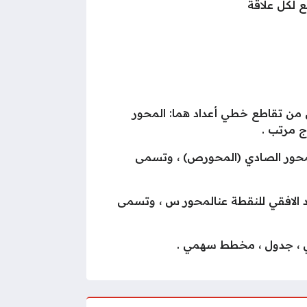
 لكل علاقة
 من تقاطع خطي أعداد هما: المحور
ج مرتب .
لمحور الصادي (المحورص) ، وتسمى
 الافقي للنقطة عنالمحور س ، وتسمى
ني ، جدول ، مخطط سهمي .