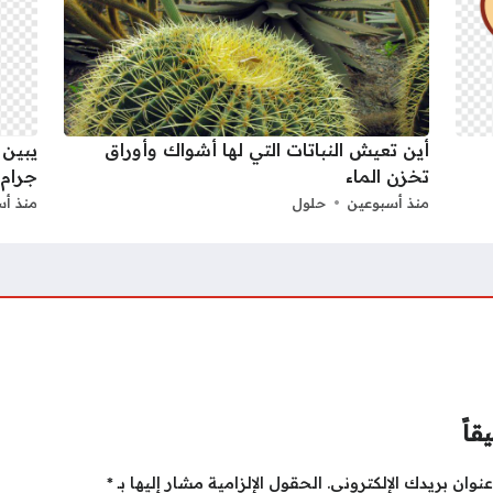
أين تعيش النباتات التي لها أشواك وأوراق
يبين 
تخزن الماء
جرام.
منذ أسبوعين
حلول
منذ أس
قاً
نوان بريدك الإلكتروني.
الحقول الإلزامية مشار إليها بـ
*