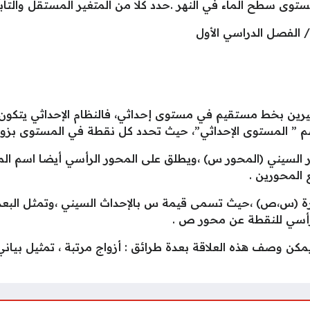
وى سطح الماء في النهر .حدد كلا من المتغير المستقل والتابع
الفصل الدراسي الأول
غيرين بخط مستقيم في مستوى إحداثي، فالنظام الإحداثي يتكون
سم ” المستوى الإحداثي”، حيث تحدد كل نقطة في المستوى بزو
ر السيني (المحور س) ،ويطلق على المحور الرأسي أيضا اسم ا
 المحورين .
ورة (س،ص) ،حيث تسمى قيمة س بالإحداث السيني ،وتمثل البعد
لرأسي للنقطة عن محور ص .
يمكن وصف هذه العلاقة بعدة طرائق : أزواج مرتبة ، تمثيل بيا