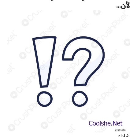
لأن…
شارك