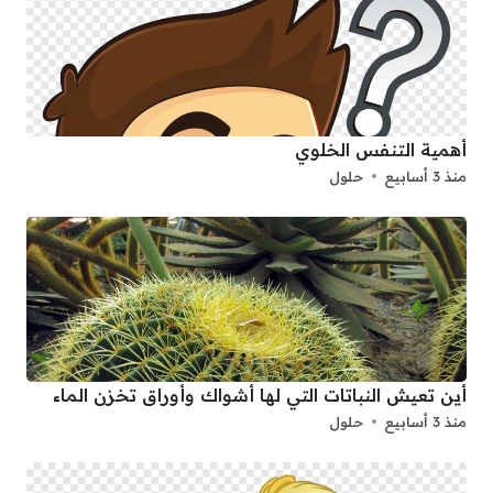
أهمية التنفس الخلوي
منذ 3 أسابيع
حلول
أين تعيش النباتات التي لها أشواك وأوراق تخزن الماء
منذ 3 أسابيع
حلول