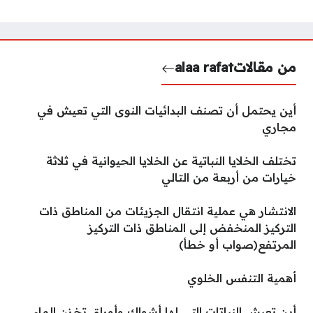
من مقالات
alaa rafat
أين يحتمل أن تصنف البدائيات النوى التي تعيش في
مجاري
تختلف الخلايا النباتية عن الخلايا الحيوانية في ثلاثة
خيارات من أربعة من التالي
الانتشار هي عملية انتقال الجزيئات من المناطق ذات
التركيز المنخفض إلى المناطق ذات التركيز
المرتفع(صواب أو خطأ)
أهمية التنفس الخلوي
أين تعيش النباتات التي لها أشواك وأوراق تخزن الماء