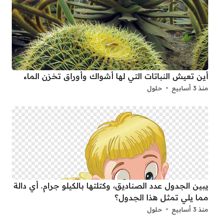
أين تعيش النباتات التي لها أشواك وأوراق تخزن الماء
منذ 3 أسابيع
حلول
يبين الجدول عدد الصناديق، وكتلتها بالكيلو جرام. أي دالة
مما يلي تمثل هذا الجدول؟
منذ 3 أسابيع
حلول