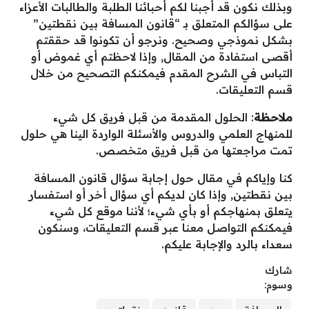
وبذلك نكون قد أجبنا لكم أحبائنا الطلبة والطالبات الأعزاء
على سؤالكم المتعلق بـ “قانون المسافة بين نقطتين”
بشكل نموذجي وصحيح. ونرجو أن تكونوا قد حققتم
أقصى استفادة من المقال, وإذا لاحظتم أي غموض أو
التباس في الشرح المقدم فيمكنكم التصحيح من خلال
قسم التعليقات.
ملاحظة
: الحلول المقدمة من قبل فريق كل شيء
للمنهاج العلمي والدروس والأسئلة الواردة الينا هي حلول
تمت مراجعتها من قبل فريق متخصص.
كنا وإياكم في مقال حول إجابة سؤال قانون المسافة
بين نقطتين, وإذا كان لديكم أي سؤال أخر أو استفسار
يتعلق بمنهاجكم أو بأي شيء؛ لأننا موقع كل شيء
فيمكنكم التواصل معنا عبر قسم التعليقات، وسنكون
سعداء بالرد والإجابة عليكم.
شارك
وسوم: