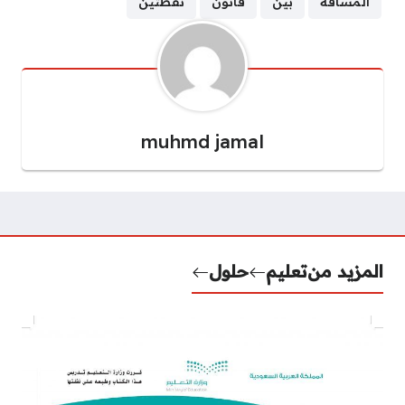
المسافة
بين
قانون
نقطتين
muhmd jamal
المزيد من
تعليم
حلول