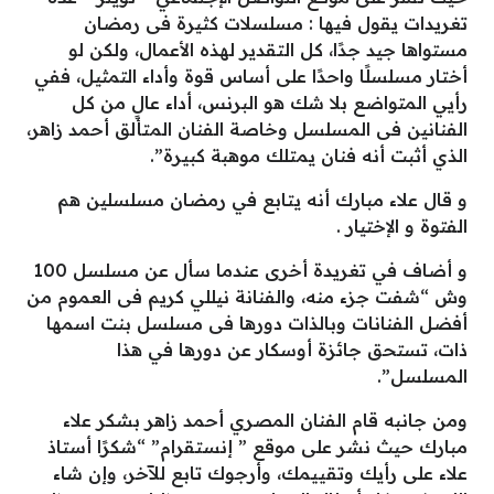
تغريدات يقول فيها : مسلسلات كثيرة فى رمضان
مستواها جيد جدًا، كل التقدير لهذه الأعمال، ولكن لو
أختار مسلسلًا واحدًا على أساس قوة وأداء التمثيل، ففي
رأيي المتواضع بلا شك هو البرنس، أداء عالٍ من كل
الفنانين فى المسلسل وخاصة الفنان المتألق أحمد زاهر،
الذي أثبت أنه فنان يمتلك موهبة كبيرة”.
و قال علاء مبارك أنه يتابع في رمضان مسلسلين هم
الفتوة و الإختيار .
و أضاف في تغريدة أخرى عندما سأل عن مسلسل 100
وش “شفت جزء منه، والفنانة نيللي كريم فى العموم من
أفضل الفنانات وبالذات دورها فى مسلسل بنت اسمها
ذات، تستحق جائزة أوسكار عن دورها في هذا
المسلسل”.
ومن جانبه قام الفنان المصري أحمد زاهر بشكر علاء
مبارك حيث نشر على موقع ” إنستقرام” “شكرًا أستاذ
علاء على رأيك وتقييمك، وأرجوك تابع للآخر، وإن شاء