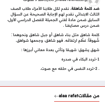
ضد كلمة شاهقة
، نقدم لكل طلابنا الأعزاء طلاب الصف
الثالث الابتدائي نقدم لهم الإجابة الصحيحة عن السؤال
السابق ضمن مادة لغتي الجميلة للفصل الدراسي الأول،
ضمن درس مصايفنا .
كلمة شاهق مثل بناء شاهق أو جبل شاهق ونحوهما ـَ
شُهوقاً: عَظُم ارتفاعُه. فهو شاهق، وجمعها شواهق.
شهق يشهق: شهيقا وتأتي بعدة معاني أبرزها :
1-تردد البكاء في صدره
. 2-تردد النفس في حلقه مع صوت.
من مقالات
alaa rafat