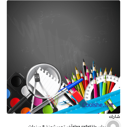
شارك
بواسطة
alaa rafat
آخر تحديث
منذ 5 سنوات