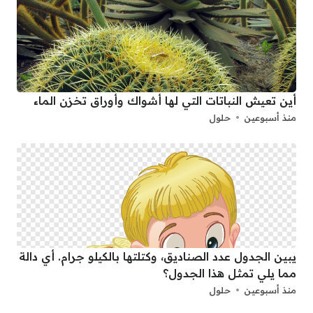
أين تعيش النباتات التي لها أشواك وأوراق تخزن الماء
منذ أسبوعين
حلول
يبين الجدول عدد الصناديق، وكتلتها بالكيلو جرام. أي دالة
مما يلي تمثل هذا الجدول؟
منذ أسبوعين
حلول