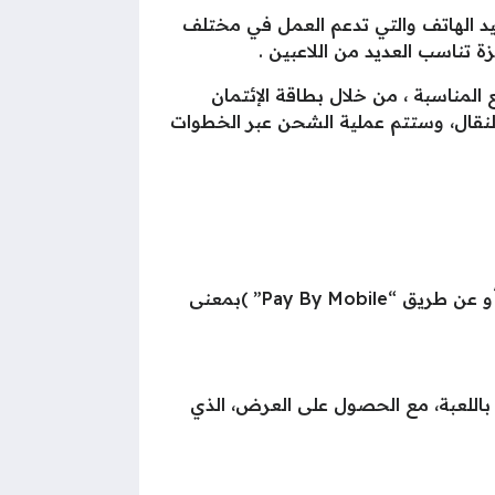
 طريق رصيد الهاتف والتي تدعم العمل في مختلف
 تناسب العديد من اللاعبين .
المناسبة ، من خلال بطاقة الإئتمان
النقال، وستتم عملية الشحن عبر الخطوات
حدد طريقة الدفع المناسبة لك،( البطاقة الإئتمانية بمعنى البطاقة البنكية. أو عن طريق “OneCard”. أو عن طريق “Pay By Mobile” )بمعنى
اللعبة، مع الحصول على العرض، الذي