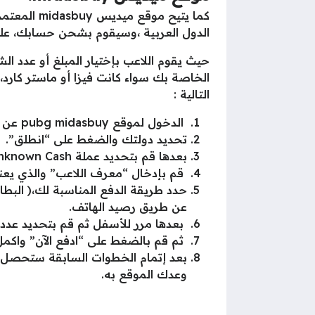
كما يتيح 
الدول العربية ،وسيقوم بشحن حسابك، على 
حيث يقوم اللاعب بإختيار المبلغ أو عدد ال
الخاصة بك سواء كانت فيزا أو ماستر كارد
التالية :
الدخول لموقع pubg midasbuy عن طريق الرابط المباشر ل
تحديد دولتك والضغط على “انطلق”.
بعدها قم بتحديد عملة UC” Unknown Cash“.
قم بإدخال “معرف اللاعب” والذي يعني ID الخاص 
عن طريق رصيد الهاتف.
بعدها مرر للأسفل ثم قم بتحديد عدد ا
ثم قم بالضغط على “ادفع الآن” واكمل ا
بعد إتمام الخطوات السابقة ستحصل ع
وعدك الموقع به.