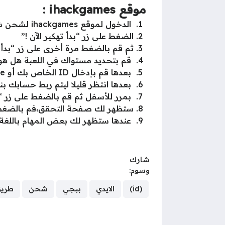
موقع ihackgames :
الدخول لموقع ihackgames لشحن شدات ببجي من هنا مباشرة .
الضغط على زر “بدأ تهكير الآن !”
ثم قم بالضغط مرة أخرى على زر “بدأ ته
قم بتحديد مستواك في اللعبة هل هو أعلى من
بعدها قم بإدخال ID الخاص بك أو Username بمعنى إسم المستخدم حتى يتم ربط حسابك باللعبة.
بعدها انتظر قليلا ليتم ربط حسابك بن
بمرر للأسفل ثم قم بالضغط على زر “
ستظهر لك صفحة التحقق،فم بالضغط 
عندها ستظهر لك بعض المهام باللغة الع
شارك
وسوم:
(id)
الايدي
ببجي
شحن
طري