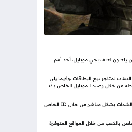
لكل الذين يلعبون لعبة ببجي موبايل، أحد أهم
صول على (UC’s) بدون الذهاب لمتاجر بيع البطاقات ،وفيما يلي
طة من خلال رصيد الموبايل الخاص بك
وتجدر الإشارة إلى أنه لا توجد طرق شحن شدات ببجي مجانية وإنما طرق الشحن لحساب ببجي موبايل بالشدات بشكل مباشر من خلال ID الخاص
لكم طريقة بسيطة وسهلة لشحن حساب ببجي موبايل بالشدات بشكل مباشر من خلال ID الخاص باللاعب من خلال المواقع المتوفرة