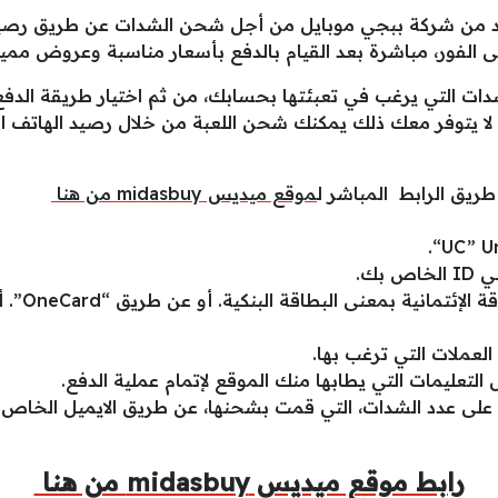
موقع ميديس midasbuy المعتمد من شركة ببجي موبايل من أجل شحن الشدات عن
الفور، مباشرة بعد القيام بالدفع بأسعار مناسبة وعروض مميزة
شدات التي يرغب في تعبئتها بحسابك، من ثم اختيار طريقة الدفع 
، لا يتوفر معك ذلك يمكنك شحن اللعبة من خلال رصيد الهاتف 
موقع ميديس midasbuy من هنا
بك.
لعملات التي ترغب بها.
لتعليمات التي يطابها منك الموقع لإتمام عملية الدفع.
لى عدد الشدات، التي قمت بشحنها، عن طريق الايميل الخاص ب
رابط موقع ميديس midasbuy من هنا