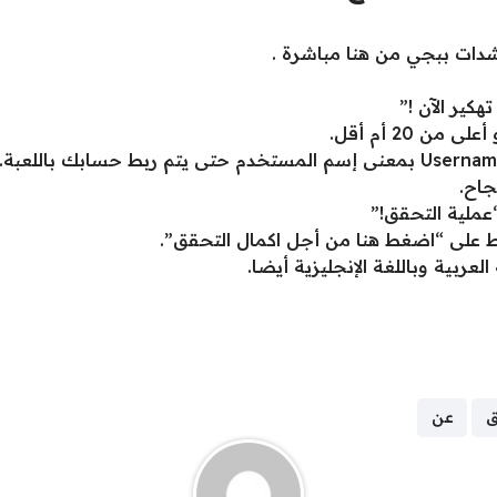
كير الآن !”
 20 أم أقل.
جاح.
عملية التحقق!”
على “اضغط هنا من أجل اكمال التحقق”.
ربية وباللغة الإنجليزية أيضا.
ق
عن