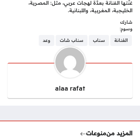
غنَّتها الفنانة بعدَّة لهجات عربي، مثل: المصرية،
الخليجبة، المغربية، واللبنانية.
شارك
وسوم:
الفنانة
سناب
سناب شات
وعد
alaa rafat
المزيد من
منوعات