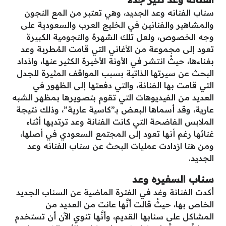
سناب الفنانه وعد الجديد، وهي تعتبر من المع النجون
والمشاهير والفنانين في الخليج العرب والسعودية على
وجه الخصوص، ولعل تلك الشهرة والنجومية الكبيرة
تعود إلى مجموعة من الأغاني التي قامت المُطربة وعد
بغناءها، حيثُ انتشر في الأونة الأخيرة الكثير عنها، واذداد
البحث عن سيرتها الذاتية بسبب المواقف المثيرة للجدل
التي قامت بها الفنانة، والتي دفعتها إلى الظهور في
العديد من الفيديوهات التي تقوم بتصويرها بمظهر الشبه
عارية، وقد أسماها البعض بـ”كاسية عارية”، وذلك نتيجة
الملابس الفاضحة التي كانت الفنانة وعد ترتديها أثناء
غنائها رغم أنها تعود إلى المجتمع السعودي في أصلها،
ومن هنا ازدادت عمليات البحث عن سناب الفنانه وعد
الجديد.
سناب السفيره وعد
أكدت الفنانة وغد في الفترة الماضية عن السناب الجديد
الخاص بها، حيثُ قالت أنَّها عانت من العديد من
المشاكل على سنابها القديم، وأنَّها تنوي الآن أن تستخدم