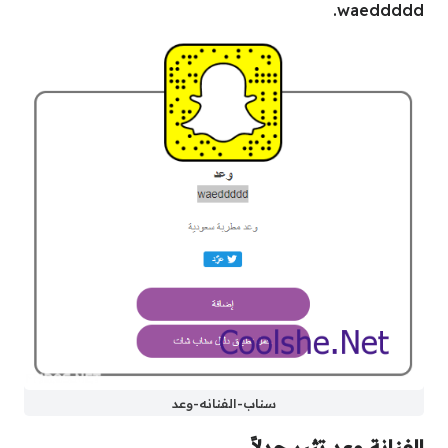
waeddddd.
سناب-الفنانه-وعد
الفنانة وعد تثير جدلاً