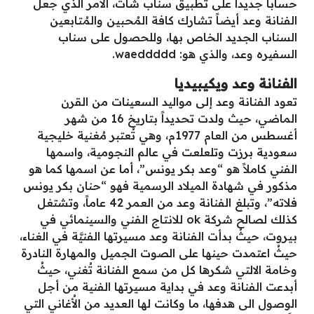
حساباً جديداً على تطبيق سناب شات، الأمر الذي جعل
الفنانة وعد أيضاً تشارك كافة المُحبين والمُتابعين
السناب الجديد الخاص بها، وللحصول على سناب
السفيره وعد، والذي هو: waeddddd.
الفنانة وعد ويكيبيديا
تعود الفنانة وعد إلى مواليد السعينات من القرن
الماضي، حيث ولدت تحديداً بتاريخ 16 من شهر
أغسطس من العام 1977م، وهي تُعتبر مُغنية خليجية
سعودية برزت وتلعلعت في عالم النجومية، واسمها
الفني كاملاً هو “وعد بكر يونس”، أما عن اسمها كما هو
مذكور في شهادة الميلاد الرسمية فهو “حنان بكر يونس
فلاته”، وتبلغ الفنانة وعد من العمر 42 عاماً، وتشتغل
كذلك لصالح شركة ok للانتاج الفني والسينمائي في
بيروت، حيثُ بدأت الفنانة وعد مسيرتها الفنيَّة في الغناء،
حيثُ اعتمدت حينها على الصوت الجميل والمهارة النادرة
وخامة الالتي شكرها كل من سمع الفنانة تُغني، حيثُ
أبدعت الفنانة وعد في بداية مسيرتها الفنية من أجل
الوصول الى هدفها، ما وكانت لها العديد من الأُغاني التي