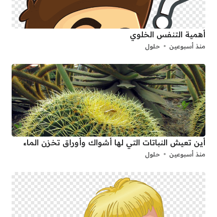
أهمية التنفس الخلوي
منذ أسبوعين
حلول
أين تعيش النباتات التي لها أشواك وأوراق تخزن الماء
منذ أسبوعين
حلول