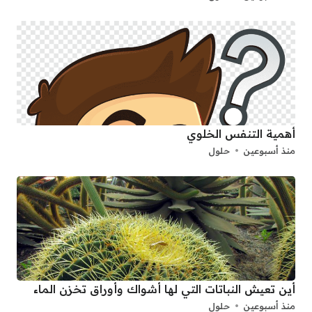
أهمية التنفس الخلوي
منذ أسبوعين
حلول
أين تعيش النباتات التي لها أشواك وأوراق تخزن الماء
منذ أسبوعين
حلول