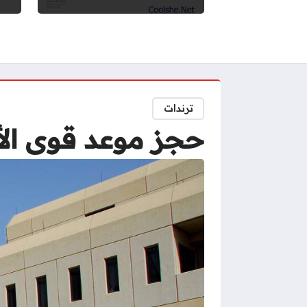
ترندات
حجز موعد قوى الأم