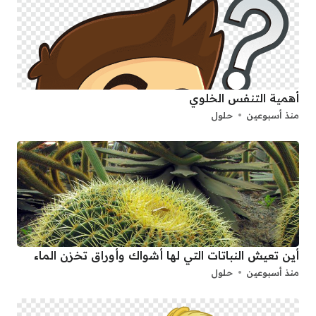
أهمية التنفس الخلوي
منذ أسبوعين
حلول
أين تعيش النباتات التي لها أشواك وأوراق تخزن الماء
منذ أسبوعين
حلول