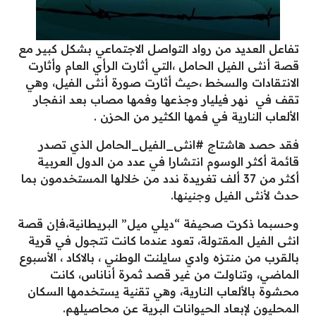
تفاعل العديد من رواد التواصل الاجتماعي بشكل كبير مع
قصة أنثى الفيل الحامل ،التي أثارت الرأي العام وأثارت
الانتقادات والسخط ،حيث أثارت صورة أنثى الفيل، وهي
تقف في نهر فيليار وجذعها وفمها مصاب بعد انفجار
الألعاب النارية في فمها الكثير من الحزن .
فقد حصد هاشتاج #انثى_الفيل_الحامل الذي تصدر
قائمة أكثر الوسوم انتشارا في عدد من الدول العربية
أكثر من 37 ألف تغريدة ندد من خلالها المستخدمون بما
حدث لأنثى الفيل وجنينها.
وحسبما ذكرت صحيفة “ديلي ميل” البريطانية،فإن قصة
انثى الفيل المقتولة، تعود عندما كانت تتجول في قرية
بالقرب من منتزه وادي سايلنت الوطني ، بالاكاد ، الأسبوع
الماضي، وتناولت من غير قصد ثمرة أناناس، كانت
محشوة بالألعاب النارية، وهي تقنية يستخدمها السكان
المحليون لإبعاد الحيوانات البرية عن محاصيلهم.