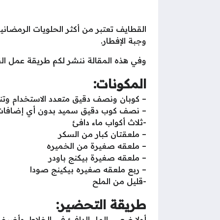
القطايف تعتبر من أكثر الحلويات الرمضانية
وجبة الإفطار.
وفي هذه المقالة ننشر لكم طريقة عمل ال
المكونات:
– كوبان ونصف دقيق متعدد الاستخدام وتنخ
– نصف كوب دقيق سميد بدون أي إضافات
-ثلاث أكواب ماء دافئ
– ملعقتان كبار من السكر
– ملعقه صغيرة من الخميره
– ملعقه صغيرة بيكنج باودر
– ربع ملعقه صغيره بيكينج صودا
-قليل من الملح
طريقة التحضير:
أولا ضعي الماء الدافئ في الخلاط، وأضيف