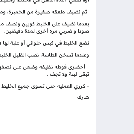
-ثم نضيف ملعقه صغيرة من الخميرة، ومل
بعدها نضيف على الخليط كوبين ونصف من 
صودا واضربي مره أخرى لمدة دقيقتين.
نضع الخليط في كيس حلواني أو علبة لها 
وعندما تسخن الطاسة، نصب القليل الخلي
– أحضرى فوطه نظيفه وضعى على نصفها ال
تبقى لينة ولا تجف .
– كرري العمليه حتى تسوى جميع الخليط.
شارك