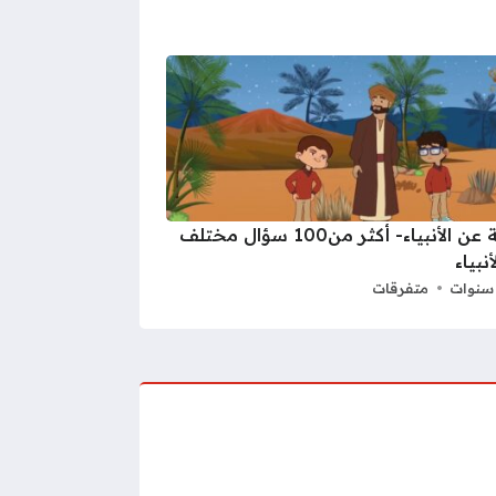
أسئلة عن الأنبياء- أكثر من100 سؤال مختلف
نبياء
متفرقات