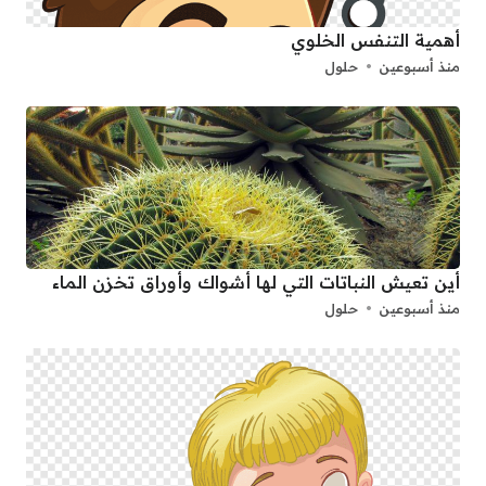
أهمية التنفس الخلوي
منذ أسبوعين
حلول
أين تعيش النباتات التي لها أشواك وأوراق تخزن الماء
منذ أسبوعين
حلول