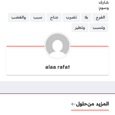
شارك
وسوم:
الفرح
بلا
تضرب
جناح
سبب
والغضب
وتسبب
وتطير
alaa rafat
المزيد من
حلول