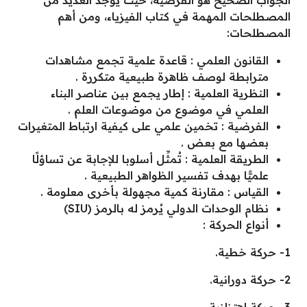
الجواب الصحيح هو الفرضيه، حيث يوجد العديد من
المصطلحات المهمة في كتاب الفيزياء، ومن أهم
المصطلحات:
القانون العلمي : قاعدة علمية تجمع مشاهدات
مترابطة لوصف ظاهرة طبيعية متكررة .
النظرية العلمية : إطار يجمع بين عناصر البناء
العلمي في موضوع من موضوعات العلم .
الفرضية : تخمين علمي على كيفية ارتباط المتغيرات
بعضها مع بعض .
الطريقة العلمية : تُمثِّل أسلوبا للإجابة عن تساؤلًا
علميًّا بهدف تفسير الظواهر الطبيعية .
القياس : مقارنة كمية مجهولة بأخرى معلومة .
نظام الوحدات الدولي يُرمز له بالرمز (SIU)
أنواع الحركة :
1- حركة خطية.
2- حركة دورانية.