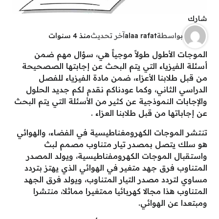
شارك
بواسطة
alaa rafat
آخر تحديث
منذ 4 سنوات
الموجات الأطول طولاً موجياً هي، سؤال مهم ضمن
أسئلة الفيزياء التي يتم البحث عن إجابتها الصصحيحة
من قبل طلابنا الأعزاء، ضمن مادة الفيزياء للفصل
الدراسي الثاني، وكما عودناكم نقدم لكم جديد الحلول
والإجابات النموذجية عن كثير من الأسئلة التي يتم البحث
عن إجاباتها من قبل طلابنا العزاء .
تنتشر الموجات الكهرومغناطيسية في الفضاء، والهوائي
هو سلك يتصل بمصدر تيار متناوب مصمم لبث
واستقبال الموجات الكهرومفناطيسية، ويولد المصدر
المتناوب فرق جهد متغير في الهوائي الذي يهتز بتردد
مساوي لتردد مصدر التيار المتناوب، ويولد فرق الجهد
المتناوب هذا مجالا كهربائيا ممتغيرا مماثلا، منتشرا
ومبتعدا عن الهوائي.