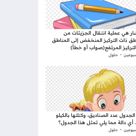
شار هي عملية انتقال الجزيئات من
طق ذات التركيز المنخفض إلى المناطق
لتركيز المرتفع(صواب أو خطأ)
بوعين
حلول
الجدول عدد الصناديق، وكتلتها بالكيلو
 أي دالة مما يلي تمثل هذا الجدول؟
بوعين
حلول