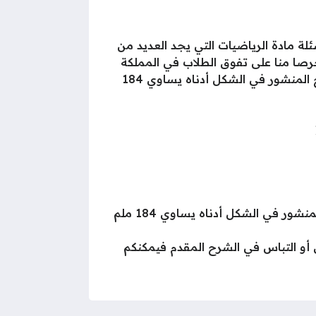
لعبارة صحيحة أم خاطئة, من أسئلة مادة الرياضيات التي يجد العديد من
حرصا منا على تفوق الطلاب في المملكة
العربية السعودية والوطن العربي فإننا سوف نقوم من خلال هذا المقال بحل سؤال المساحة الكلية لسطح المنشور في الشكل أدناه يساوي 184
وبذلك نكون قد أجبنا لكم أحبائنا الطلبة والطالبات الأعزاء على سؤالكم المتعلق بـ “المساحة الكلية لسطح المنشور في الشكل أدناه يساوي 184 ملم
و التباس في الشرح المقدم فيمكنكم