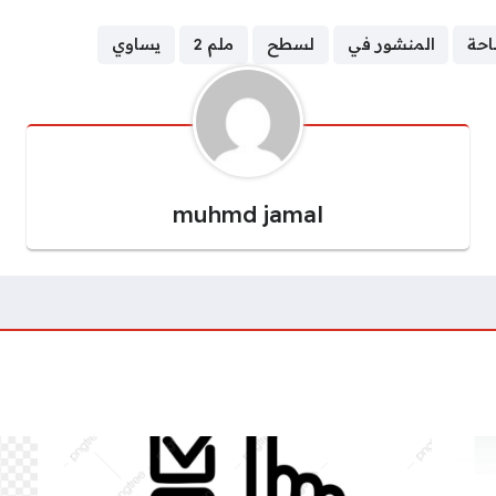
احة
المنشور في
لسطح
ملم 2
يساوي
muhmd jamal