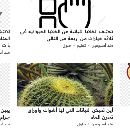
تختلف الخلايا النباتية عن الخلايا الحيوانية في
الانت
ثلاثة خيارات من أربعة من التالي
المنا
ذات ا
منذ أسبوعين
تعليم
حلول
منذ أس
أين تعيش النباتات التي لها أشواك وأوراق
يبين 
تخزن الماء
جرام.
منذ أسبوعين
حلول
منذ أس