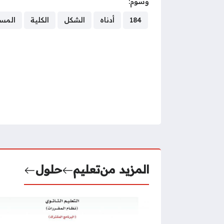
وسوم:
184
أدناه
الشكل
الكلية
المس
المزيد من
تعليم
حلول