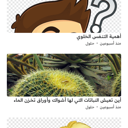
أهمية التنفس الخلوي
منذ أسبوعين
حلول
أين تعيش النباتات التي لها أشواك وأوراق تخزن الماء
منذ أسبوعين
حلول