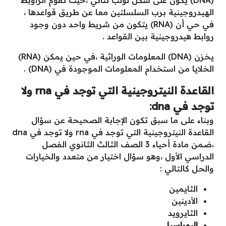
(DNA) يكون على شكل لولب ثنائي ،حيث تقوم الراوبط
الهيدروجينية برب السلسلتين معا عن طريق قواعدها ،
في حي أن (RNA) يتكون من شريط واحد دون وجود
روابط هيدروجينية بين القواعد .
يخزن (DNA) المعلومات الوراثية ،في حين يمكن (RNA)
الخلايا من استخدام المعلومات الموجودة في (DNA) .
القاعدة النيتروجينية التي توجد في rna ولا
توجد في dna:
وبناء على ما سبق تكون الإجابة الصحيحة عن سؤال
القاعدة النيتروجينية التي توجد في rna ولا توجد في dna
،ضمن مادة أحياء 3 الصف الثالث الثانوي الفصل
الدراسي الأول ،وهو سؤال اختيار من متعدد والخيارات
والحل كالتالي :
الثايمين
الأدينين
الثايرويد
اليوراسيل