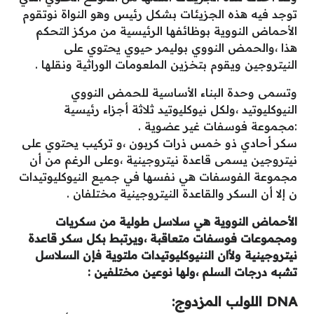
توجد فيه هذه الجزيئات بشكل رئيس وهو النواة نوتقوم
الأحماض النووية بوظائفها الرئيسية من مركز التحكم
هذا ،والحمض النووي بوليمر حيوي يحتوي على
النيتروجين ويقوم بتخزين الملعومات الوراثية ونقلها .
وتسمى وحدة البناء الأساسية للحمض النووي
النيوكليوتيد ،ولكل نيوكليوتيد ثلاثة أجزاء رئيسية
:مجموعة فوسفات غير عضوية .
سكر أحادي ذو خمس ذرات كربون ،و تركيب يحتوي على
نيتروجين يسمى قاعدة نيتروجينية ،وعلى الرغم من أن
مجموعة الفوسفات هي نفسها في جميع النيوكليوتيدات
ن إلا أن السكر والقاعدة النيتروجينية مختلفان .
الأحماض النووية هي سلاسل طولية من سكريات
ومجموعات فوسفات متعاقبة ،ويرتبط بكل سكر قاعدة
نيتروجينية ولأان الننيوكليوتيدات ملتوية فإن السلاسل
تشبه درجات السلم ،ولها نوعين مختلفين :
DNA اللولب المزدوج: