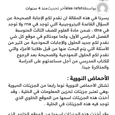
بواسطة
alaa rafat
آخر تحديث
منذ 4 سنوات
يسرنا في هذه المقالة ان نقدم لكم الإجابة الصحيحة عن
السؤال القاعدة النيتروجينية التي توجد في rna ولا توجد
في dna ، ضمن مادة العلوم للصف الثالث المتوسط
الفصل الدراسي الأول، وكما عودناكم في موقع كل شي
نقدم لكم جديد الحلول والإجابات النموذجية عن كثير من
الأسئلة التي يتم البحث عنها من قبل طلابنا الأعزاء والتي
نقدم لكم الحلول النموذجية والصحيحة بعد الرجوع
للكتاب المدرسي من أجل مساعدتهم على الدراسة
والمذاكرة جيدا.
الأحماض النووية :
تشكل الأحماض النووية نوعا رابعا من الجزيئات الحيوية
،وهي تعتبر جزيئات تخزين المعلومات في الخلية ، وقد
أخذت هذه الجزيئات اسمها من الموقع الخلوي الذي
توجد فيه هذه الجزيئات في الخلية .
وقد أخذت هذه الجزيئات اسمها من الموقع الخلوي الذي