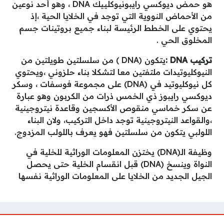
هو حمض ديوكسي رايبونيوكلييك DNA ، وهو أحد نوعين
من الأحماض النووية التي توجد في الخلايا الحية ،إذ
يحتوي على الخطط الرئيسة لبناء جميع بروتينات جسم
المخلوق الحي .
تركيب DNA :
يتكون (DNA ) من سلسلتين طويلتين من
النيوكليوتيدات ملتفتين معا لتشكلا بناء حلزوني ،ويحتوي
كل نيوكليوتيد في (DNA) على مجموعة فوسفات ، وسكر
ديوكسي رايبوز ذي الخمس ذرات من الكربون وهو عبارة
عن سكر خماسي منقوص الأكسجين وقاعدة نيتروجينية
،والقواعد النيتروجينية توجد داخل التركيب، ولان البناء
اللولبي يتكون من سلسلتين فهو يعرف باللولب المزدوج.
وظيفة الـ(DNA) يختزن المعلومات الوراثية للخلية في
النواة وينسخ (DNA) قبل انقسام الخلية حتى يحصل
الجيل الجديد من الخلايا على المعلومات الوراثية نفسها