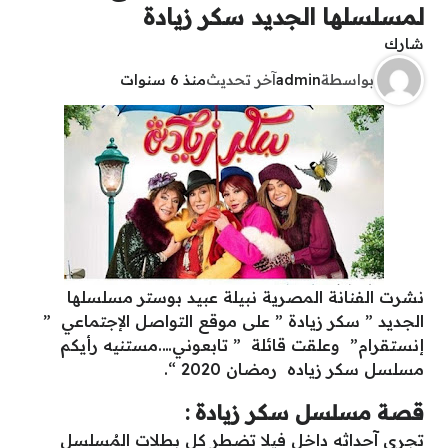
لمسلسلها الجديد سكر زيادة
شارك
بواسطة
admin
آخر تحديث
منذ 6 سنوات
نشرت الفنانة المصرية نبيلة عبيد بوستر مسلسلها
الجديد ” سكر زيادة ” على موقع التواصل الإجتماعي ”
إنستقرام” وعلقت قائلة ” ‎تابعوني….مستنيه رأيكم
مسلسل سكر زياده رمضان 2020 “.
قصة مسلسل سكر زيادة :
تجري آحداثه داخل فيلا تضطر كل بطلات المُسلسل