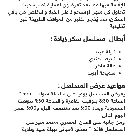
للإقامة فيها معا بعد تعرضهن لعملية نصب، حيث
تحاول كل منهن الإستحواذ على الفيلا والتخلص من باقي
السكان، مما يُفجر الكثير من المواقف الطريفة غير
تقليدية.
أبطال مسلسل سكر زيادة :
نبيلة عبيد
نادية الجندي
هالة فاخر
سميحة أيوب
مواعيد عرض المسلسل :
يعرض المسلسل يوميا على سلسلة قنوات “mbc ”
الساعة 8:30 بتوقيت القاهرة و الساعة 9:30 بتوقيت
السعودية ويُعاد 3:00 بعد منتصف الليل، و3:00 عصر
اليوم التالى.
ومن جانبه علق الفنان المصري محمد منير على
المسلسل قائلا “أصفق لأحبائي نبيلة عبيد ونادية