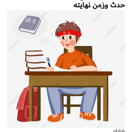
حدث وزمن نهايته
شارك