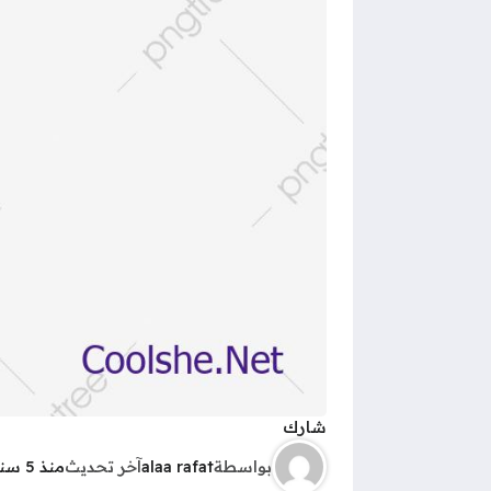
شارك
بواسطة
alaa rafat
آخر تحديث
منذ 5 سنوات