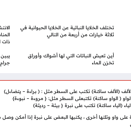
تختلف الخلايا النباتية عن الخلايا الحيوانية في
الانت
ثلاثة خيارات من أربعة من التالي
المنا
ذات ا
أين تعيش النباتات التي لها أشواك وأوراق
يبين 
تخزن الماء
جرام.
ألف (الألف ساكنة) تكتب على السطر مثل : ( براءة – يتضاءل)
او ( الواو ساكنة) تكتبعلى السطر مثل: { مروءة – نبوءة}
ء (الياء ساكنة) تكتب على نبرة { بيئة – رديئة)
لى واو وتلتها أخرى ، يكتبها البعض على نبرة إذا أمكن وصل ما ب