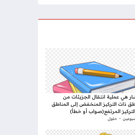
شار هي عملية انتقال الجزيئات من
طق ذات التركيز المنخفض إلى المناطق
لتركيز المرتفع(صواب أو خطأ)
بوعين
حلول