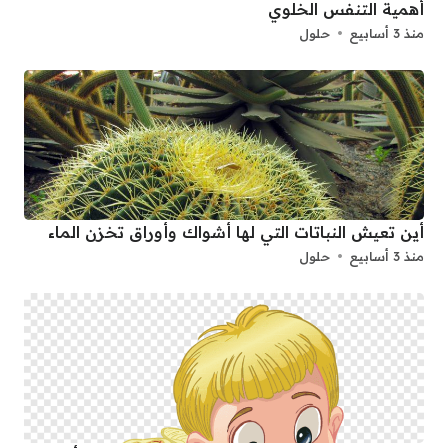
أهمية التنفس الخلوي
منذ 3 أسابيع
حلول
أين تعيش النباتات التي لها أشواك وأوراق تخزن الماء
منذ 3 أسابيع
حلول