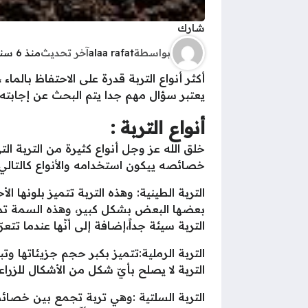
شارك
بواسطة
alaa rafat
آخر تحديث
منذ 6 سنوات
أكثر أنواع التربة قدرة على الاحتفاظ بالما
يعتبر سؤال مهم جدا يتم البحث عن إجابته ،
أنواع التربة :
خلق الله عز وجل أنواع كثيرة من التربة 
خصائصه ييكون استخدامه والأنواع كالتالي 
التربة الطينية: وهذه التربة تتميز بلونها 
بعضها البعض بشكل كبير، وهذه السمة تمكّ
التربة سيئة جداً،إضافة إلى أنّها عندما
التربة الرملية:تتميز بكبر حجم جزيئاتها وتب
التربة لا يصلح بأيّ شكل من الأشكال للزراع
التربة السلتية :وهي تربة تجمع بين خصائص ا