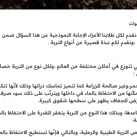
ء ،نقدم لكل طلابنا الأعزاء الإجابة النموذجية عن هذا السؤال ضم
ونقدم لكم نبذة قصيرة عن أنواع التربة .
التي تتوزع في أماكن مختلفة من العالم ،ولكل نوع من التربة
:
الأحمر،وغير صالحة للزراعة كما تتميز تماسك ذراتها وذلك لأنّها ت
نها من الاحتفاظ بالماء في داخلها ويترتّب على ذلك سوء صرف 
 تتعرّض للجفاف يظهر على سطحها شقوق كبيرة.
اعدها، وبذلك هذا النوع من التربة يتفقر للقدرة على الاحتفاظ بالم
ة.
لتربة الطينية والرملية، وبالتالي فإنّها تستطيع الاحتفاظ بالم